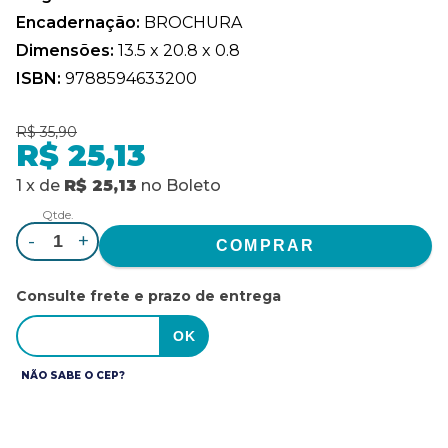
Encadernação:
BROCHURA
Dimensões:
13.5 x 20.8 x 0.8
ISBN:
9788594633200
R$ 35,90
R$ 25,13
1
x
de
R$ 25,13
no
Boleto
Qtde.
-
+
Consulte frete e prazo de entrega
NÃO SABE O CEP?