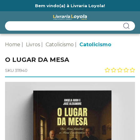
Bem vindo(a) à Livraria Loyola!
Ainda não tem cadastro na Livraria Loyola?
Home
Livros
Catolicismo
Catolicismo
O LUGAR DA MESA
SKU 311940