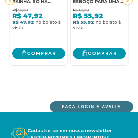
RAINHA: SÓ HÁ
ESBOÇO PARA UMA
LUGAR PARA UMA
CRÍTICA À
R$
59,90
R$
69,90
R
RAINHA
METAFÍSICA RACIAL
R$
47,92
R$
55,92
R$ 47,92
R$ 55,92
R
COMPRAR
COMPRAR
FAÇA LOGIN E AVALIE
Cadastre-se em nossa newsletter
E RECEBA NOVIDADES, LANÇAMENTOS E