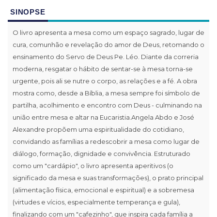
SINOPSE
O livro apresenta a mesa como um espaço sagrado, lugar de
cura, comunhão e revelação do amor de Deus, retomando o
ensinamento do Servo de Deus Pe. Léo. Diante da correria
moderna, resgatar o hábito de sentar-se à mesa torna-se
urgente, pois ali se nutre o corpo, as relações e a fé. A obra
mostra como, desde a Bíblia, a mesa sempre foi símbolo de
partilha, acolhimento e encontro com Deus - culminando na
união entre mesa e altar na Eucaristia.Angela Abdo e José
Alexandre propõem uma espiritualidade do cotidiano,
convidando as famílias a redescobrir a mesa como lugar de
diálogo, formação, dignidade e convivência. Estruturado
como um "cardápio", o livro apresenta aperitivos (o
significado da mesa e suas transformações), o prato principal
(alimentação física, emocional e espiritual) e a sobremesa
(virtudes e vícios, especialmente temperança e gula),
finalizando com um "cafezinho", que inspira cada família a