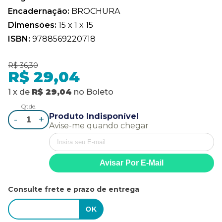
Encadernação:
BROCHURA
Dimensões:
15 x 1 x 15
ISBN:
9788569220718
R$ 36,30
R$ 29,04
1
x
de
R$ 29,04
no
Boleto
Qtde.
Produto Indisponível
-
+
Avise-me quando chegar
Consulte frete e prazo de entrega