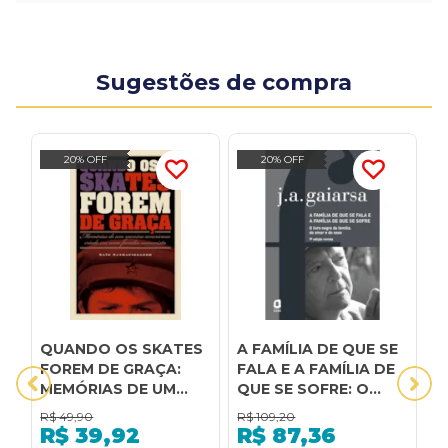
Sugestões de compra
20% OFF
20% OFF
QUANDO OS SKATES
A FAMÍLIA DE QUE SE
A
FOREM DE GRAÇA:
FALA E A FAMÍLIA DE
S
MEMÓRIAS DE UM
QUE SE SOFRE: O
m
MENINO AMERICANO
LIVRO NEGRO DA
R$
49,90
R$
109,20
R
CRIADO EM UMA
FAMÍLIA, DO AMOR E
R$
39,92
R$
87,36