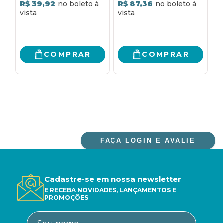
FAMÍLIA COMUNISTA:
DO SEXO
R$ 39,92
R$ 87,36
R
MEMÓRIAS DE UM
MENINO AMERICANO
CRIADO EM UMA
FAMÍLIA COMUNISTA
COMPRAR
COMPRAR
FAÇA LOGIN E AVALIE
Cadastre-se em nossa newsletter
E RECEBA NOVIDADES, LANÇAMENTOS E
PROMOÇÕES