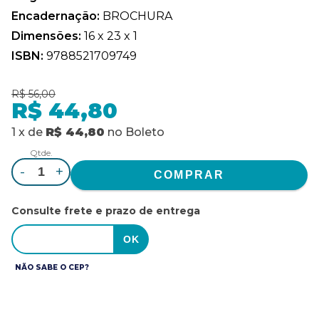
Encadernação:
BROCHURA
Dimensões:
16 x 23 x 1
ISBN:
9788521709749
R$ 56,00
R$ 44,80
1
x
de
R$ 44,80
no
Boleto
Qtde.
-
+
Consulte frete e prazo de entrega
NÃO SABE O CEP?