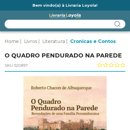
Bem vindo(a) à Livraria Loyola!
Ainda não tem cadastro na Livraria Loyola?
Home
Livros
Literatura
Cronicas e Contos
O QUADRO PENDURADO NA PAREDE
SKU 320897