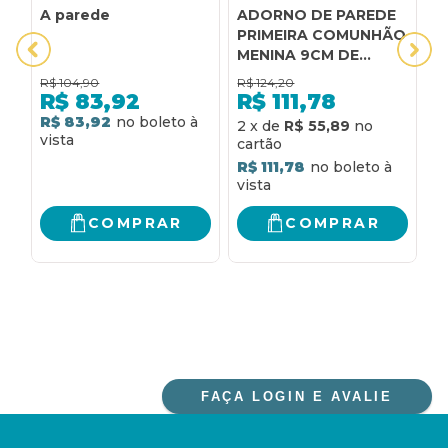
A parede
ADORNO DE PAREDE
A
PRIMEIRA COMUNHÃO
P
MENINA 9CM DE
M
ALTURA CAIXA C/ 12
A
R$
104,90
R$
124,20
R
R$
83,92
R$
111,78
R$ 83,92
2
x
de
R$ 55,89
2
R$ 111,78
R
COMPRAR
COMPRAR
FAÇA LOGIN E AVALIE