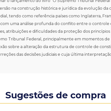
ar o lançamento do livro "O Supremo Tribunal Federal n
mersão na construção histórica e jurídica da evolução 
al, tendo como referência países como Inglaterra, Fra
iro, com uma análise profunda do conflito entre o control
s, atribuições e dificuldades da proteção dos princípios
remo Tribunal Federal, principalmente em momentos de r
exão sobre a alteração da estrutura de controle de con
orreções das decisões judiciais e cuja última interpretaç
Sugestões de compra