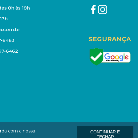
as 8h às 18h
13h
a.com.br
SEGURANÇA
7-6463
097-6462
eços e estoque sujeito a alterações sem aviso prévio.
orda com a nossa
CONTINUAR E
: 01006-000
FECHAR