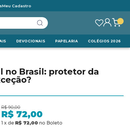
s
Meu Cadastro
AIS
DEVOCIONAIS
PAPELARIA
COLÉGIOS 2026
no Brasil: protetor da
xceção?
R$ 90,00
R$ 72,00
1
x
de
R$ 72,00
no
Boleto