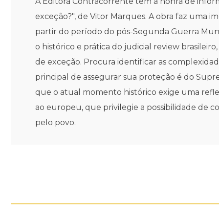
A Editora Contracorrente tem a honra de inform
exceção?", de Vitor Marques. A obra faz uma i
partir do período do pós-Segunda Guerra Mundi
o histórico e prática do judicial review brasile
de exceção. Procura identificar as complexidade
principal de assegurar sua proteção é do Sup
que o atual momento histórico exige uma refl
ao europeu, que privilegie a possibilidade de c
pelo povo.