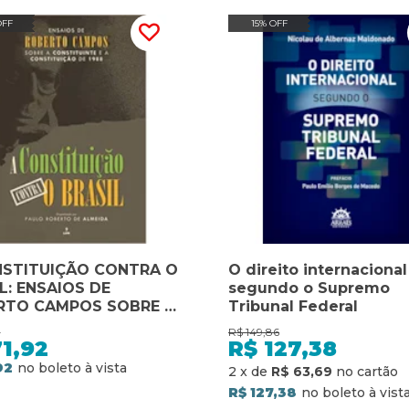
OFF
15% OFF
NSTITUIÇÃO CONTRA O
O direito internacional
L: ENSAIOS DE
segundo o Supremo
RTO CAMPOS SOBRE A
Tribunal Federal
ITUINTE E A
0
R$
149,86
ITUIÇÃO DE 1988
1,92
R$
127,38
92
2
x
de
R$ 63,69
R$ 127,38