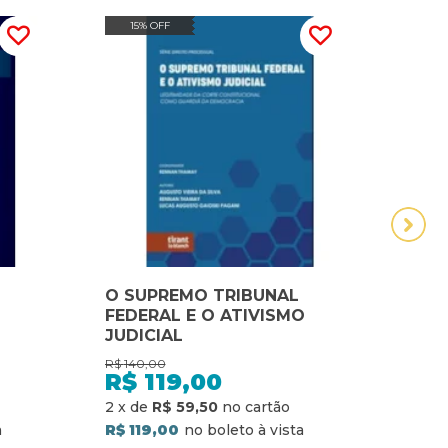
15% OFF
14
O SUPREMO TRIBUNAL
Pala
FEDERAL E O ATIVISMO
inte
JUDICIAL
efet
dire
R$
140,00
R$
124
Supr
R$
119,00
R$
2
x
de
R$ 59,50
2
x
d
R$ 119,00
R$ 1