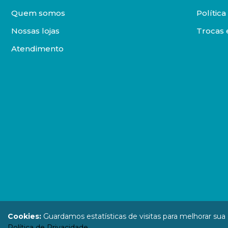
Quem somos
Polític
Nossas lojas
Trocas 
Atendimento
DISTRIBUIDORA LOYOLA DE LIVROS LTDA. Todos os direit
Cookies:
Guardamos estatísticas de visitas para melhorar su
67.946.814
Política de Privacidade
.