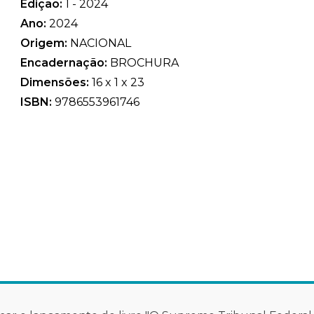
Edição:
1 - 2024
Ano:
2024
Origem:
NACIONAL
Encadernação:
BROCHURA
Dimensões:
16 x 1 x 23
ISBN:
9786553961746