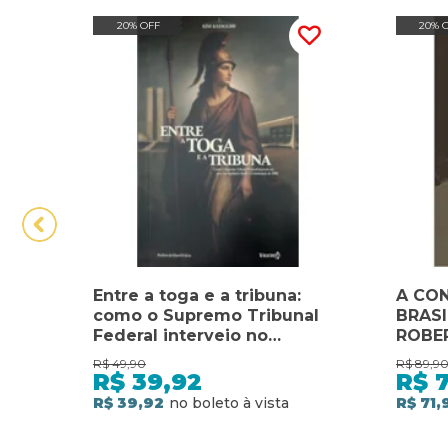
20% OFF
20% 
Entre a toga e a tribuna:
A CO
como o Supremo Tribunal
BRASI
Federal interveio no
ROBE
processo legislativo desde a
CONST
R$
49,90
R$
89,9
Constituição de 1988
CONST
R$
39,92
R$
7
R$ 39,92
R$ 71,