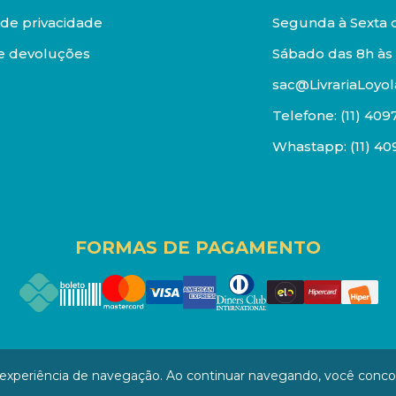
a de privacidade
Segunda à Sexta d
e devoluções
Sábado das 8h às 
sac@LivrariaLoyol
Telefone:
(11) 409
Whastapp:
(11) 4
FORMAS DE PAGAMENTO
os reservados. Proibida reprodução total ou parcial. Pr
a experiência de navegação. Ao continuar navegando, você conc
/0001-94 - LOJA - Rua Senador Feijó - São Paulo / SP - CEP