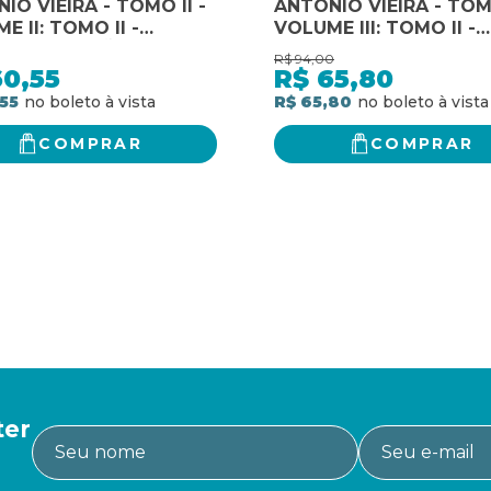
IO VIEIRA - TOMO II -
ANTÓNIO VIEIRA - TOMO
E II: TOMO II -
VOLUME III: TOMO II -
E II: SERMÃO DA
VOLUME III: SERMÕES 
R$
94,00
ÉSIMA E SERMÕES DA
QUARESMA
60,55
R$
65,80
ESMA
55
R$ 65,80
COMPRAR
COMPRAR
ter