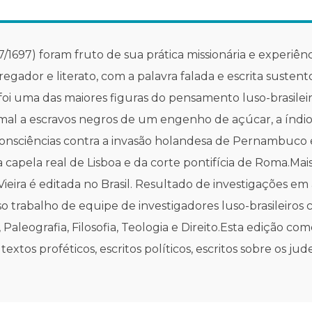
8/7/1697) foram fruto de sua prática missionária e experiên
regador e literato, com a palavra falada e escrita sustent
ra foi uma das maiores figuras do pensamento luso-brasil
rmal a escravos negros de um engenho de açúcar, a índi
nsciências contra a invasão holandesa de Pernambuco e a
 capela real de Lisboa e da corte pontifícia de Roma.Ma
eira é editada no Brasil. Resultado de investigações em 
enso trabalho de equipe de investigadores luso-brasileiro
ória, Paleografia, Filosofia, Teologia e Direito.Esta ediçã
extos proféticos, escritos políticos, escritos sobre os jude