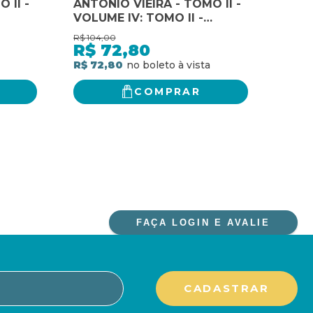
 II -
ANTÓNIO VIEIRA - TOMO II -
ANTÓ
VOLUME IV: TOMO II -
VOLU
DA
VOLUME IV: SERMÕES DA
VOL
R$
104,00
R$
96,
QUARESMA E DA SEMANA
ROS
R$
72,80
R$
SANTA
MÍST
R$ 72,80
R$ 6
COMPRAR
FAÇA LOGIN E AVALIE