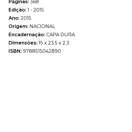
Páginas:
368
Edição:
1 - 2015
Ano:
2015
Origem:
NACIONAL
Encadernação:
CAPA DURA
Dimensões:
15 x 23.5 x 2.3
ISBN:
9788515042890