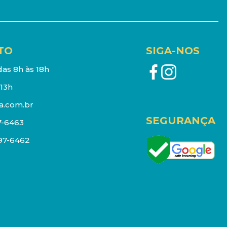
TO
SIGA-NOS
as 8h às 18h
13h
a.com.br
SEGURANÇA
7-6463
097-6462