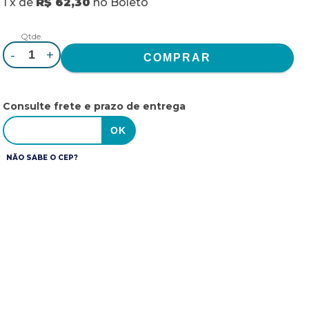
1
x
de
R$ 62,30
no
Boleto
Qtde.
-
+
Consulte frete e prazo de entrega
NÃO SABE O CEP?