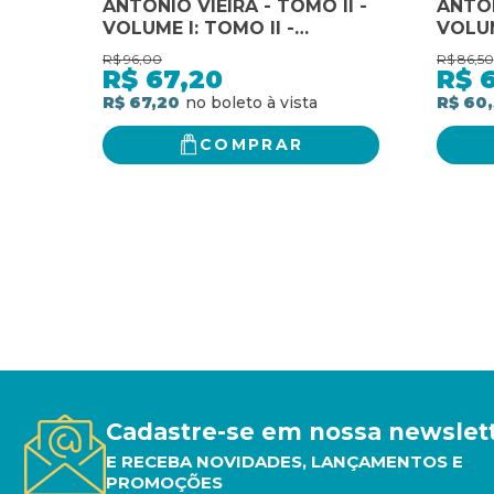
ANTÓNIO VIEIRA - TOMO II -
ANTÓN
VOLUME I: TOMO II -
VOLUM
VOLUME I: SERMÕES DO
VOLUM
R$
96,00
R$
86,50
ADVENTO, DO NATAL E DA
SEXAG
R$
67,20
R$
EPIFANIA
QUAR
R$ 67,20
R$ 60,
COMPRAR
Cadastre-se em nossa newslet
E RECEBA NOVIDADES, LANÇAMENTOS E
PROMOÇÕES