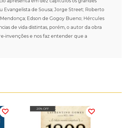
ôncio apresenta em dez capítulos os grandes
eu Evangelista de Sousa; Jorge Street; Roberto
es Mendonça; Edson de Gogoy Bueno; Hércules
ias de vida distintas, porém, o autor da obra
s, re-invenções e nos faz entender que a
20% OFF
30