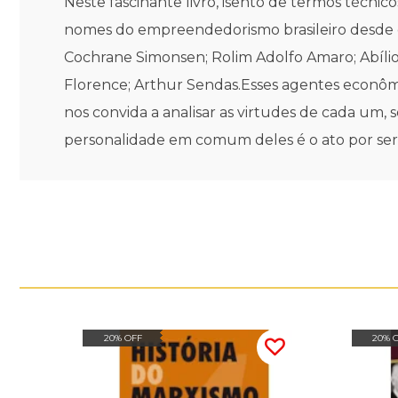
Neste fascinante livro, isento de termos técni
nomes do empreendedorismo brasileiro desde o i
Cochrane Simonsen; Rolim Adolfo Amaro; Abíli
Florence; Arthur Sendas.Esses agentes econômic
nos convida a analisar as virtudes de cada um, s
personalidade em comum deles é o ato por ser
20% OFF
20% 