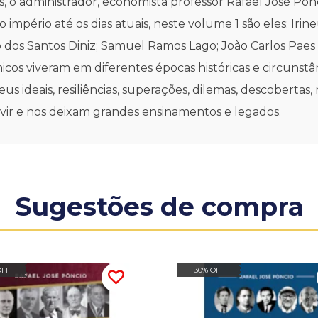
cos, o administrador, economista professor Rafael José P
mpério até os dias atuais, neste volume 1 são eles: Irin
o dos Santos Diniz; Samuel Ramos Lago; João Carlos Pa
os viveram em diferentes épocas históricas e circunstânc
eus ideais, resiliências, superações, dilemas, descoberta
vir e nos deixam grandes ensinamentos e legados.
Sugestões de compra
OFF
30% OFF