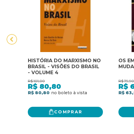
HISTÓRIA DO MARXISMO NO
OS E
BRASIL - VISÕES DO BRASIL
MUDAR
- VOLUME 4
R$
101,00
R$
79,90
R$
80,80
R$
R$ 80,80
R$ 63
COMPRAR