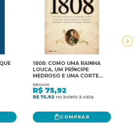
 QUE
1808: COMO UMA RAINHA
365
LOUCA, UM PRÍNCIPE
HIST
MEDROSO E UMA CORTE
CORRUPTA ENGANARAM
R$
94,90
R$
103
NAPOLEÃO E MUDARAM A
R$
75,92
R$
HISTÓRIA DE PORTUGAL E
R$ 75,92
R$ 7
DO BRASIL
COMPRAR