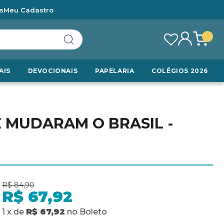
s
Meu Cadastro
AIS
DEVOCIONAIS
PAPELARIA
COLÉGIOS 2026
 MUDARAM O BRASIL -
R$ 84,90
R$ 67,92
1
x
de
R$ 67,92
no
Boleto