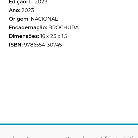
Edição:
1 - 2023
Ano:
2023
Origem:
NACIONAL
Encadernação:
BROCHURA
Dimensões:
16 x 23 x 1.5
ISBN:
9786554130745