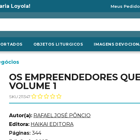
aria Loyola!
Meus Pedido
PORTADOS
OBJETOS LITURGICOS
IMAGENS DEVOCION
egócios
OS EMPREENDEDORES QUE
VOLUME 1
SKU 211347
Autor(a):
RAFAEL JOSÉ PÔNCIO
Editora:
HAIKAI EDITORA
Páginas:
344