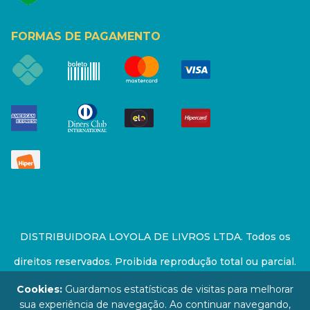
FORMAS DE PAGAMENTO
DISTRIBUIDORA LOYOLA DE LIVROS LTDA. Todos os
direitos reservados. Proibida reprodução total ou parcial.
Preços e estoque sujeito a alterações sem aviso prévio.
Cookies:
Guardamos estatísticas de visitas para melhorar
sua experiência de navegação. Ao continuar navegando,