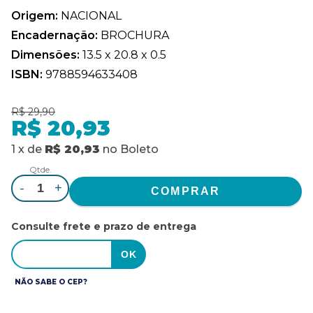
Origem:
NACIONAL
Encadernação:
BROCHURA
Dimensões:
13.5 x 20.8 x 0.5
ISBN:
9788594633408
R$ 29,90
R$ 20,93
1
x
de
R$ 20,93
no
Boleto
Qtde.
-
+
Consulte frete e prazo de entrega
NÃO SABE O CEP?