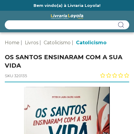
Bem vindo(a) à Livraria Loyola!
Ainda não tem cadastro na Livraria Loyola?
Home
Livros
Catolicismo
Catolicismo
OS SANTOS ENSINARAM COM A SUA
VIDA
SKU 320135