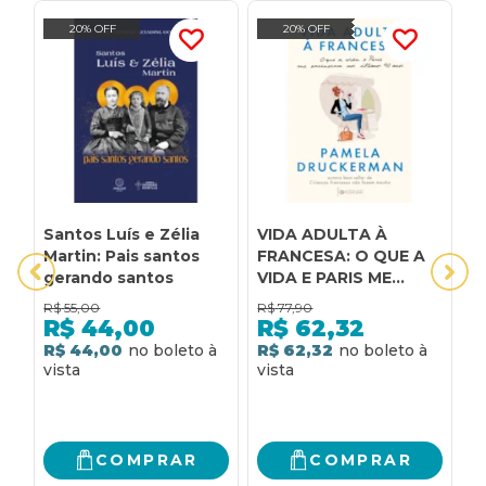
20% OFF
20% OFF
Santos Luís e Zélia
VIDA ADULTA À
1
Martin: Pais santos
FRANCESA: O QUE A
E
gerando santos
VIDA E PARIS ME
S
ENSINARAM NOS
I
R$
55,00
R$
77,90
R
ÚLTIMOS 40 ANOS
E
R$
44,00
R$
62,32
S
R$ 44,00
R$ 62,32
2
R
COMPRAR
COMPRAR