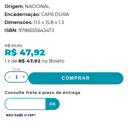
Origem:
NACIONAL
Encadernação:
CAPA DURA
Dimensões:
11.5 x 15.8 x 1.3
ISBN:
9786555643473
R$ 59,90
R$ 47,92
1
x
de
R$ 47,92
no
Boleto
Qtde.
-
+
Consulte frete e prazo de entrega
NÃO SABE O CEP?