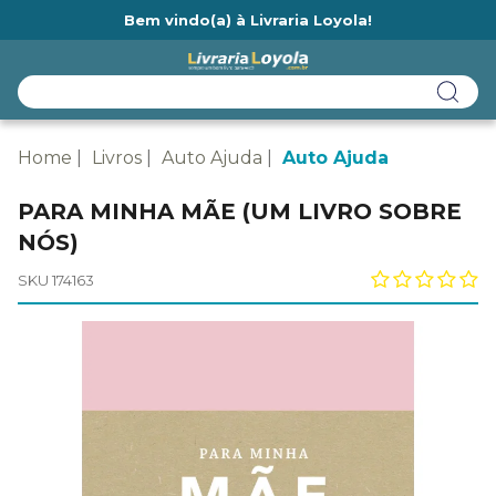
Bem vindo(a) à Livraria Loyola!
Ainda não tem cadastro na Livraria Loyola?
Home
Livros
Auto Ajuda
Auto Ajuda
PARA MINHA MÃE (UM LIVRO SOBRE
NÓS)
SKU 174163