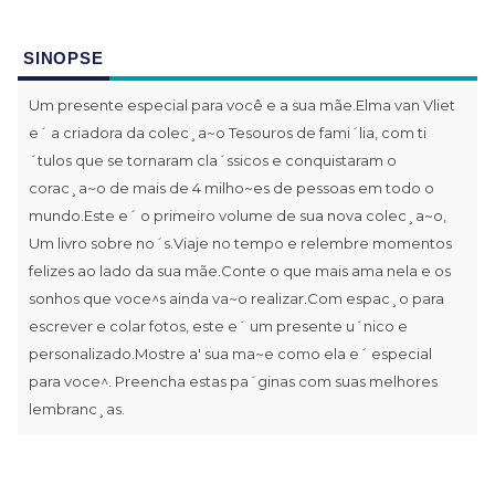
SINOPSE
Um presente especial para você e a sua mãe.Elma van Vliet
e´ a criadora da colec¸a~o Tesouros de fami´lia, com ti
´tulos que se tornaram cla´ssicos e conquistaram o
corac¸a~o de mais de 4 milho~es de pessoas em todo o
mundo.Este e´ o primeiro volume de sua nova colec¸a~o,
Um livro sobre no´s.Viaje no tempo e relembre momentos
felizes ao lado da sua mãe.Conte o que mais ama nela e os
sonhos que voce^s ainda va~o realizar.Com espac¸o para
escrever e colar fotos, este e´ um presente u´nico e
personalizado.Mostre a' sua ma~e como ela e´ especial
para voce^. Preencha estas pa´ginas com suas melhores
lembranc¸as.