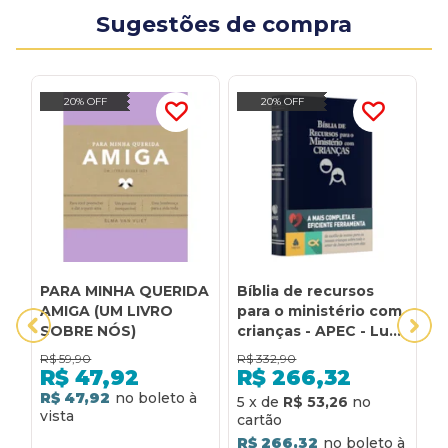
Sugestões de compra
20% OFF
20% OFF
PARA MINHA QUERIDA
Bíblia de recursos
B
AMIGA (UM LIVRO
para o ministério com
p
SOBRE NÓS)
crianças - APEC - Luxo
c
PU Azul: ferramenta
P
R$
59,90
R$
332,90
R
de auxílio de ensino
f
R$
47,92
R$
266,32
para as nossas
d
R$ 47,92
5
x
de
R$ 53,26
5
crianças sobre todo o
n
amor de Jesus para
t
R$ 266,32
R