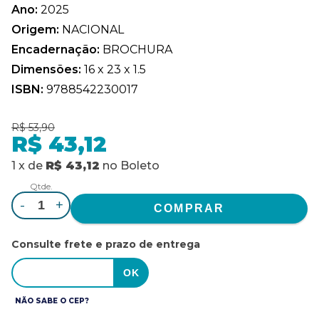
Ano:
2025
Origem:
NACIONAL
Encadernação:
BROCHURA
Dimensões:
16 x 23 x 1.5
ISBN:
9788542230017
R$ 53,90
R$ 43,12
1
x
de
R$ 43,12
no
Boleto
Qtde.
-
+
Consulte frete e prazo de entrega
NÃO SABE O CEP?