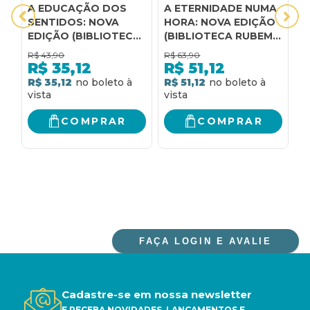
A EDUCAÇÃO DOS
A ETERNIDADE NUMA
O
SENTIDOS: NOVA
HORA: NOVA EDIÇÃO
A
EDIÇÃO (BIBLIOTECA
(BIBLIOTECA RUBEM
N
RUBEM ALVES)
ALVES)
(
R$
43,90
R$
63,90
R
A
R$
35,12
R$
51,12
R$ 35,12
R$ 51,12
R
COMPRAR
COMPRAR
FAÇA LOGIN E AVALIE
Cadastre-se em nossa newsletter
E RECEBA NOVIDADES, LANÇAMENTOS E