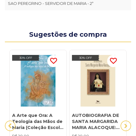
SAO PEREGRINO - SERVIDOR DE MARIA - 2ª
Sugestões de compra
30% OFF
30% OFF
A Arte que Ora: A
AUTOBIOGRAFIA DE
I
Teologia das Mãos de
SANTA MARGARIDA
D
Maria (Coleção Escola
MARIA ALACOQUE:
D
de Maria - 27)
SANTA MARGARIDA
R$
20,00
R$
20,00
R