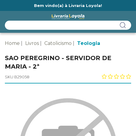
Bem vindo(a) à Livraria Loyola!
Ainda não tem cadastro na Livraria Loyola?
Home
Livros
Catolicismo
Teologia
SAO PEREGRINO - SERVIDOR DE
MARIA - 2ª
SKU B29058