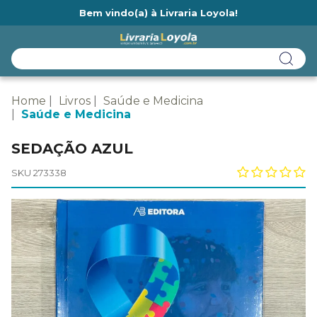
Bem vindo(a) à Livraria Loyola!
Ainda não tem cadastro na Livraria Loyola?
Home
Livros
Saúde e Medicina
Saúde e Medicina
SEDAÇÃO AZUL
SKU 273338