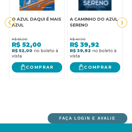
O AZUL DAQUI É MAIS
A CAMINHO DO AZUL
A
AZUL
SERENO
A
R$
65,00
R$
49,90
R
R$
52,00
R$
39,92
R$ 52,00
R$ 39,92
R
COMPRAR
COMPRAR
FAÇA LOGIN E AVALIE