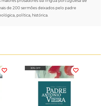
os maiores prosadores da língua portuguesa de
mais de 200 sermões deixados pelo padre
ógica, política, histórica.
30% OFF
30