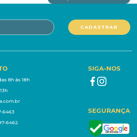
TO
SIGA-NOS
as 8h às 18h
13h
a.com.br
SEGURANÇA
7-6463
097-6462