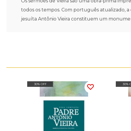
Os sermões de Vieira são uma obra-prima impre
todos os tempos. Com português atualizado, a 
jesuíta Antônio Vieira constituem um monumento li
30% OFF
30% 