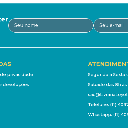
ter
DAS
ATENDIMEN
a de privacidade
Segunda à Sexta d
e devoluções
Sábado das 8h às 
sac@LivrariaLoyol
Telefone:
(11) 409
Whastapp:
(11) 4