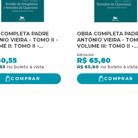
 COMPLETA PADRE
OBRA COMPLETA PAD
IO VIEIRA - TOMO II -
ANTÓNIO VIEIRA - TOMO
E II: TOMO II -
VOLUME III: TOMO II -
E II: SERMÃO DA
VOLUME III: SERMÕES 
R$
94,00
ÉSIMA E SERMÕES DA
QUARESMA
60,55
R$
65,80
ESMA
55
R$ 65,80
COMPRAR
COMPRAR