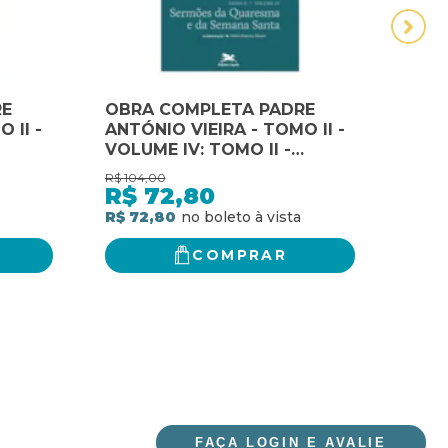
RE
OBRA COMPLETA PADRE
OBR
 II -
ANTÓNIO VIEIRA - TOMO II -
ANTÓ
VOLUME IV: TOMO II -
VOLU
DA
VOLUME IV: SERMÕES DA
VOL
R$
104,00
R$
96,
QUARESMA E DA SEMANA
ROS
R$
72,80
R$
SANTA
MÍST
R$ 72,80
R$ 6
COMPRAR
FAÇA LOGIN E AVALIE