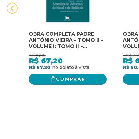
OBRA COMPLETA PADRE
OBRA
ANTÓNIO VIEIRA - TOMO II -
ANTÓN
VOLUME I: TOMO II -
VOLUM
VOLUME I: SERMÕES DO
VOLUM
R$
96,00
R$
86,50
ADVENTO, DO NATAL E DA
SEXAG
R$
67,20
R$
EPIFANIA
QUAR
R$ 67,20
R$ 60,
COMPRAR