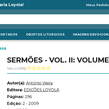
aria Loyola!
Meus Pedido
PORTADOS
OBJETOS LITURGICOS
IMAGENS DEVOCION
sos
SERMÕES - VOL. II: VOLUME 
SKU LO5762
Autor(a):
António Vieira
Editora:
EDIÇÕES LOYOLA
Páginas:
296
Edição:
2 - 2009