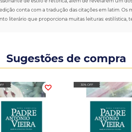
ssionante de estilo e retórica, além de revelarem um d
edição conta com a tradução das citações em latim. Os 
terário que proporciona muitas leituras: estilística, teol
Sugestões de compra
OFF
30% OFF