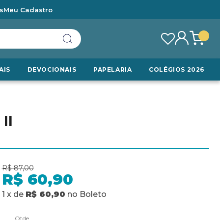
s
Meu Cadastro
AIS
DEVOCIONAIS
PAPELARIA
COLÉGIOS 2026
II
R$ 87,00
R$ 60,90
1
x
de
R$ 60,90
no
Boleto
Qtde.