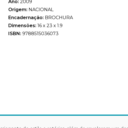
Ano:
2009
Origem:
NACIONAL
Encadernação:
BROCHURA
Dimensões:
16 x 23 x 1.9
ISBN:
9788515036073