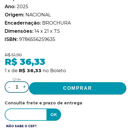
Ano:
2025
Origem:
NACIONAL
Encadernação:
BROCHURA
Dimensões:
14 x 21 x 7.5
ISBN:
9786556259635
R$ 51,90
R$ 36,33
1
x
de
R$ 36,33
no
Boleto
Qtde.
-
+
Consulte frete e prazo de entrega
NÃO SABE O CEP?