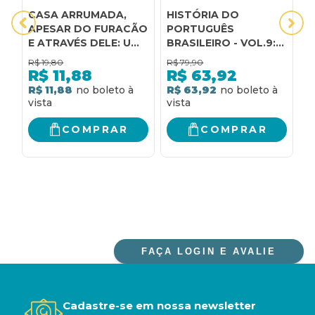
CASA ARRUMADA,
HISTÓRIA DO
A
APESAR DO FURACÃO
PORTUGUÊS
H
E ATRAVÉS DELE: UMA
BRASILEIRO - VOL.9:
S
HISTÓRIA SOBRE
HISTÓRIA SOCIAL DO
A
R$
19,80
R$
79,90
R
COMO ENCARAR O
PORTUGUÊS
R$
11,88
R$
63,92
CÂNCER PARA CURAR
BRASILEIRO: DA
R$ 11,88
R$ 63,92
R
A ALMA
HISTÓRIA SOCIAL À
HISTÓRIA
LINGUÍSTICA
COMPRAR
COMPRAR
FAÇA LOGIN E AVALIE
Cadastre-se em nossa newsletter