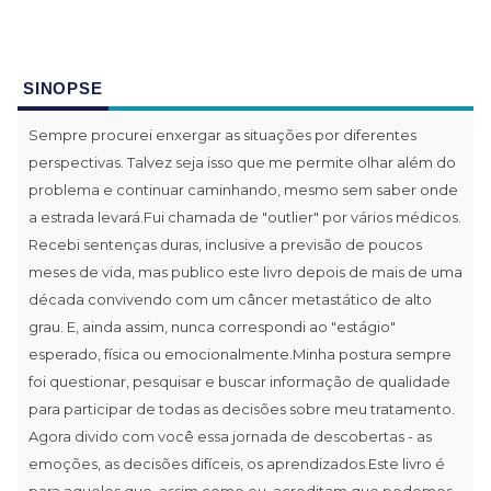
SINOPSE
Sempre procurei enxergar as situações por diferentes
perspectivas. Talvez seja isso que me permite olhar além do
problema e continuar caminhando, mesmo sem saber onde
a estrada levará.Fui chamada de "outlier" por vários médicos.
Recebi sentenças duras, inclusive a previsão de poucos
meses de vida, mas publico este livro depois de mais de uma
década convivendo com um câncer metastático de alto
grau. E, ainda assim, nunca correspondi ao "estágio"
esperado, física ou emocionalmente.Minha postura sempre
foi questionar, pesquisar e buscar informação de qualidade
para participar de todas as decisões sobre meu tratamento.
Agora divido com você essa jornada de descobertas - as
emoções, as decisões difíceis, os aprendizados.Este livro é
para aqueles que, assim como eu, acreditam que podemos