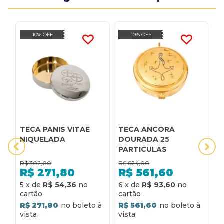
10% OFF
10% OFF
TECA PANIS VITAE
TECA ANCORA
T
NIQUELADA
DOURADA 25
D
PARTICULAS
P
R$
302,00
R$
624,00
R
R$
271,80
R$
561,60
5
x
de
R$ 54,36
6
x
de
R$ 93,60
6
R$ 271,80
R$ 561,60
R