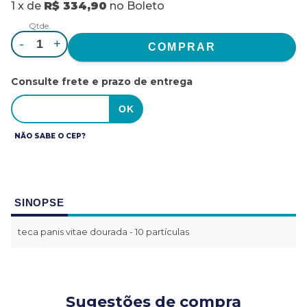
1
x
de
R$ 334,90
no
Boleto
Qtde.
-
+
Consulte frete e prazo de entrega
NÃO SABE O CEP?
SINOPSE
teca panis vitae dourada - 10 partículas
Sugestões de compra