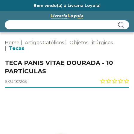
Bem vindo(a) à Livraria Loyola!
Ainda não tem cadastro na Livraria Loyola?
Home
Artigos Católicos
Objetos Litúrgicos
Tecas
TECA PANIS VITAE DOURADA - 10
PARTÍCULAS
SKU 187263