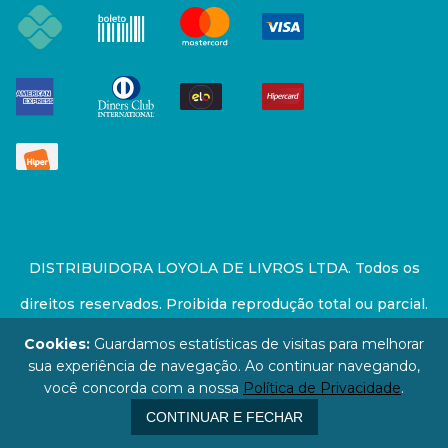
DISTRIBUIDORA LOYOLA DE LIVROS LTDA. Todos os
direitos reservados. Proibida reprodução total ou parcial.
Preços e estoque sujeito a alterações sem aviso prévio.
Cookies:
Guardamos estatísticas de visitas para melhorar
sua experiência de navegação. Ao continuar navegando,
67.946.814/0001-94 - LOJA - Rua Senador Feijó - São
você concorda com a nossa
Política de Privacidade
.
Paulo / SP - CEP: 01006-000
CONTINUAR E FECHAR