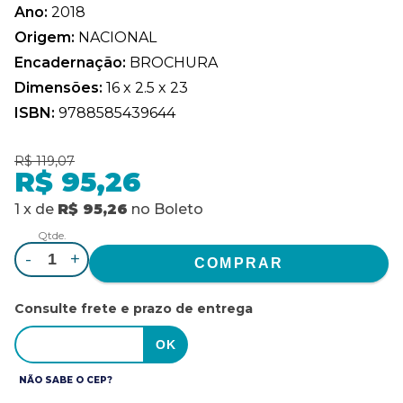
Ano:
2018
Origem:
NACIONAL
Encadernação:
BROCHURA
Dimensões:
16 x 2.5 x 23
ISBN:
9788585439644
R$ 119,07
R$ 95,26
1
x
de
R$ 95,26
no
Boleto
Qtde.
-
+
Consulte frete e prazo de entrega
NÃO SABE O CEP?