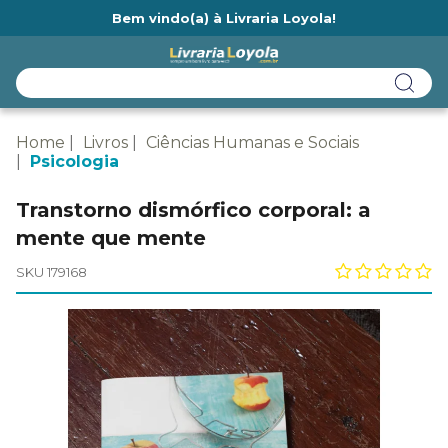
Bem vindo(a) à Livraria Loyola!
Ainda não tem cadastro na Livraria Loyola?
Home
Livros
Ciências Humanas e Sociais
Psicologia
Transtorno dismórfico corporal: a
mente que mente
SKU 179168