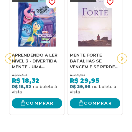
APRENDENDO A LER
MENTE FORTE
M
NÍVEL 3 - DIVERTIDA
BATALHAS SE
E
MENTE - UMA
VENCEM E SE PERDEM
F
AVENTURA PELA
NA MENTE
N
R$
22,90
R$
59,90
R
MENTE
S
R$
18,32
R$
29,95
R$ 18,32
R$ 29,95
R
COMPRAR
COMPRAR