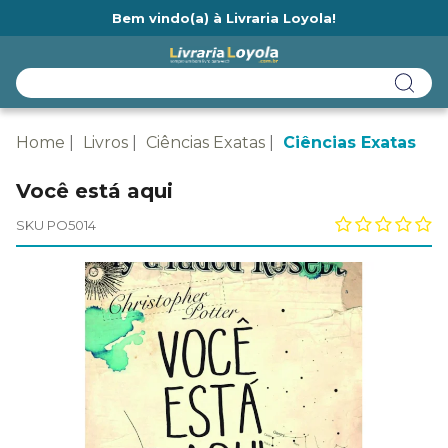
Bem vindo(a) à Livraria Loyola!
Ainda não tem cadastro na Livraria Loyola?
Home
Livros
Ciências Exatas
Ciências Exatas
Você está aqui
SKU PO5014