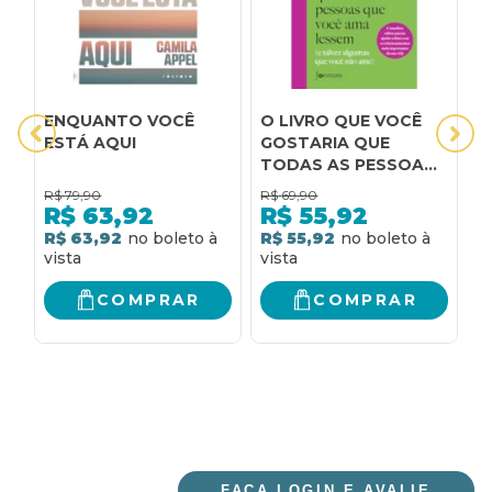
ENQUANTO VOCÊ
O LIVRO QUE VOCÊ
O
ESTÁ AQUI
GOSTARIA QUE
Q
TODAS AS PESSOAS
A
QUE VOCÊ AMA
R$
79,90
R$
69,90
R
LESSEM: (E TALVEZ
R$
63,92
R$
55,92
ALGUMAS QUE VOCÊ
R$ 63,92
R$ 55,92
R
NÃO AME)
COMPRAR
COMPRAR
FAÇA LOGIN E AVALIE