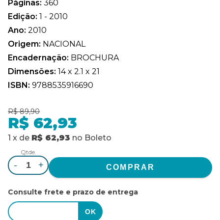
Páginas:
360
Edição:
1 - 2010
Ano:
2010
Origem:
NACIONAL
Encadernação:
BROCHURA
Dimensões:
14 x 2.1 x 21
ISBN:
9788535916690
R$ 89,90
R$ 62,93
1
x
de
R$ 62,93
no
Boleto
Qtde.
-
+
Consulte frete e prazo de entrega