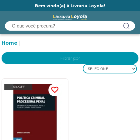
Bem vindo(a) à Livraria Loyola!
Ainda não tem cadastro na Livraria Loyola?
Home
Filtrar por
SELECIONE
15% OFF