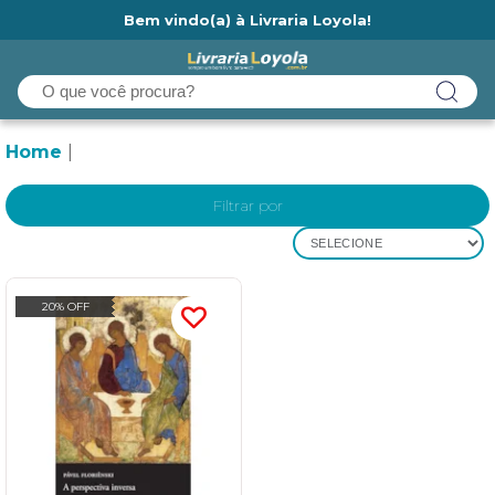
Bem vindo(a) à Livraria Loyola!
Ainda não tem cadastro na Livraria Loyola?
Home
Filtrar por
SELECIONE
20% OFF