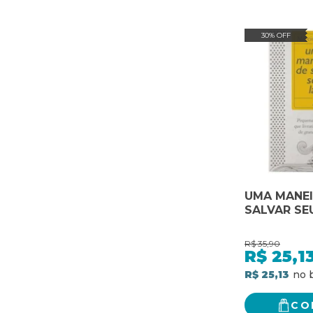
30% OFF
UMA MANEI
SALVAR SE
R$
35,90
R$
25,1
R$ 25,13
CO