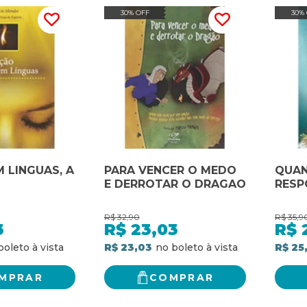
30% OFF
30%
 LINGUAS, A
PARA VENCER O MEDO
QUAN
E DERROTAR O DRAGAO
RESP
R$
32,90
R$
35,9
3
R$
23,03
R$
R$ 23,03
R$ 25
MPRAR
COMPRAR