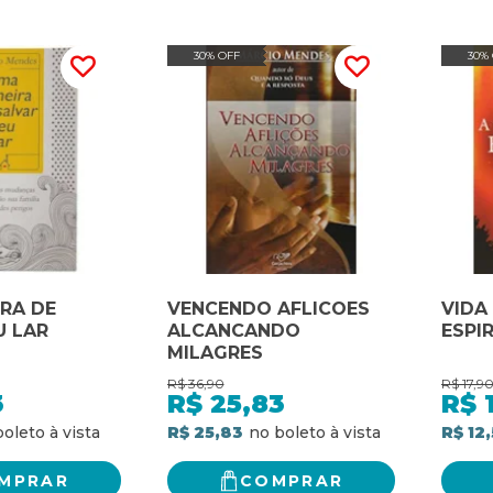
30% OFF
30%
RA DE
VENCENDO AFLICOES
VIDA
U LAR
ALCANCANDO
ESPI
MILAGRES
R$
36,90
R$
17,9
3
R$
25,83
R$
R$ 25,83
R$ 12
MPRAR
COMPRAR