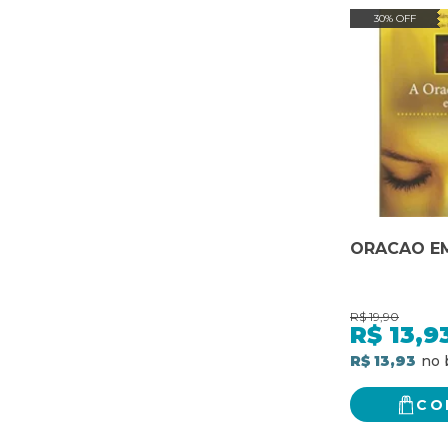
30% OFF
ORACAO EM
R$
19,90
R$
13,9
R$ 13,93
CO