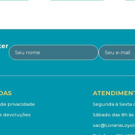
ter
DAS
ATENDIMEN
a de privacidade
Segunda à Sexta d
e devoluções
Sábado das 8h às 
sac@LivrariaLoyol