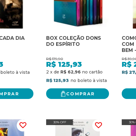
 CADA DIA
BOX COLEÇÃO DONS
COMO
DO ESPÍRITO
COM 
BEM 
R$
179,90
R$
39,9
3
R$
125,93
R$
2
x
de
R$ 62,96
R$ 27
R$ 125,93
MPRAR
COMPRAR
30% OFF
30%