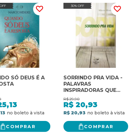
 OFF
30% OFF
DO SÓ DEUS É A
SORRINDO PRA VIDA -
OSTA
PALAVRAS
INSPIRADORAS QUE
TRARÃO ALEGRIA E
0
R$
29,90
FORÇA PARA O SEU DIA
25,13
R$
20,93
,13
R$ 20,93
COMPRAR
COMPRAR