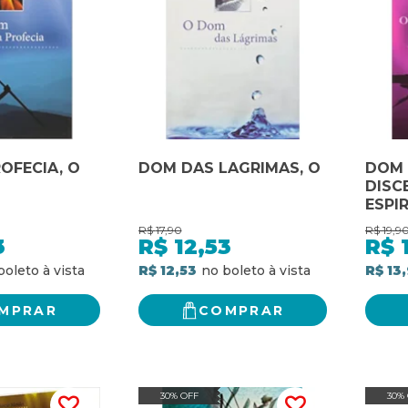
OFECIA, O
DOM DAS LAGRIMAS, O
DOM
DISC
ESPIR
R$
17,90
R$
19,9
3
R$
12,53
R$
R$ 12,53
R$ 13
MPRAR
COMPRAR
30% OFF
30%