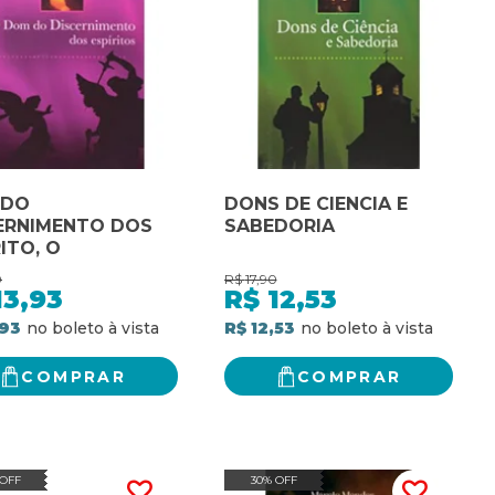
 DO
DONS DE CIENCIA E
ERNIMENTO DOS
SABEDORIA
ITO, O
0
R$
17,90
13,93
R$
12,53
,93
R$ 12,53
COMPRAR
COMPRAR
 OFF
30% OFF