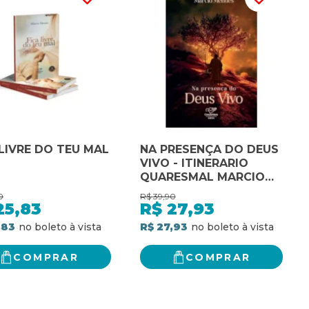
 LIVRE DO TEU MAL
NA PRESENÇA DO DEUS
VIVO - ITINERARIO
QUARESMAL MARCIO
MENDES
0
R$
39,90
25,83
R$
27,93
,83
R$ 27,93
COMPRAR
COMPRAR