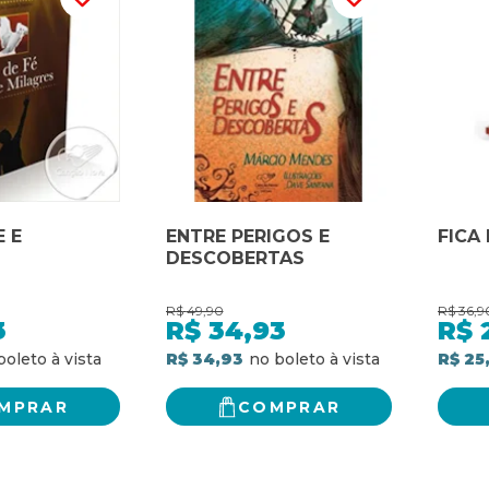
E E
ENTRE PERIGOS E
FICA
DESCOBERTAS
R$
49,90
R$
36,9
3
R$
34,93
R$
R$ 34,93
R$ 25
MPRAR
COMPRAR