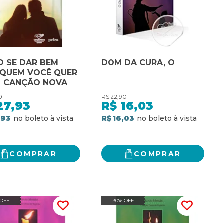
 SE DAR BEM
DOM DA CURA, O
QUEM VOCÊ QUER
- CANÇÃO NOVA
0
R$
22,90
27,93
R$
16,03
,93
R$ 16,03
COMPRAR
COMPRAR
 OFF
30% OFF