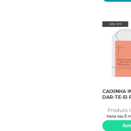
30% OFF
CAIXINHA 
DAR-TE-EI
Produto I