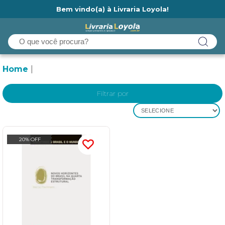
Bem vindo(a) à Livraria Loyola!
Ainda não tem cadastro na Livraria Loyola?
Home
Filtrar por
SELECIONE
20% OFF