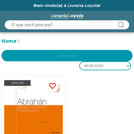
Bem vindo(a) à Livraria Loyola!
Ainda não tem cadastro na Livraria Loyola?
Home
Filtrar por
SELECIONE
20% OFF