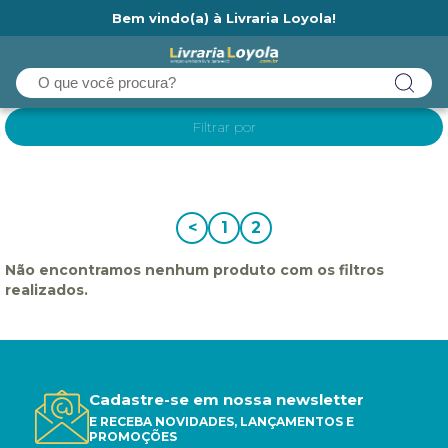
Bem vindo(a) à Livraria Loyola!
Ainda não tem cadastro na Livraria Loyola?
Filtrar por
<
1
2
Não encontramos nenhum produto com os filtros
realizados.
Cadastre-se em nossa newsletter
E RECEBA NOVIDADES, LANÇAMENTOS E
PROMOÇÕES