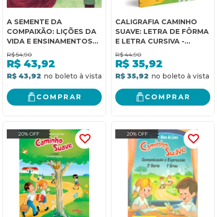
A SEMENTE DA
CALIGRAFIA CAMINHO
COMPAIXÃO: LIÇÕES DA
SUAVE: LETRA DE FÔRMA
VIDA E ENSINAMENTOS
E LETRA CURSIVA -
DE SUA SANTIDADE, O
ALFABETIZAÇÃO
R$
54,90
R$
44,90
DALAI LAMA
INFANTIL
R$
43,92
R$
35,92
R$ 43,92
R$ 35,92
COMPRAR
COMPRAR
20% OFF
20% OFF