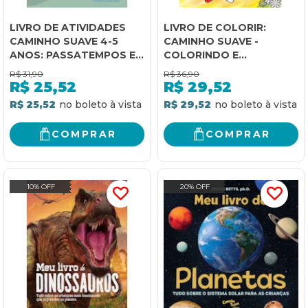
LIVRO DE ATIVIDADES
LIVRO DE COLORIR:
CAMINHO SUAVE 4-5
CAMINHO SUAVE -
ANOS: PASSATEMPOS E
COLORINDO E
DESENHOS PARA
APRENDENDO
R$
31,90
R$
36,90
COLORIR
R$
25,52
R$
29,52
R$ 25,52
R$ 29,52
COMPRAR
COMPRAR
10% OFF
20% OFF