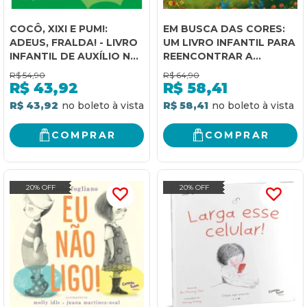
COCÔ, XIXI E PUM!:
EM BUSCA DAS CORES:
ADEUS, FRALDA! - LIVRO
UM LIVRO INFANTIL PARA
INFANTIL DE AUXÍLIO NO
REENCONTRAR A
DESFRALDE
ALEGRIA, A AUTOESTIMA
R$
54,90
R$
64,90
E A CONFIANÇA
R$
43,92
R$
58,41
R$ 43,92
R$ 58,41
COMPRAR
COMPRAR
20% OFF
20% OFF