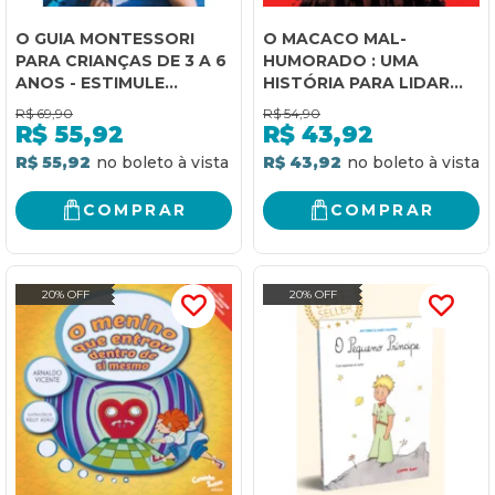
O GUIA MONTESSORI
O MACACO MAL-
PARA CRIANÇAS DE 3 A 6
HUMORADO : UMA
ANOS - ESTIMULE
HISTÓRIA PARA LIDAR
CURIOSIDADE,
COM RAIVA,
R$
69,90
R$
54,90
RESPONSABILIDADE E
FRUSTRAÇÃO, TRISTEZA
R$
55,92
R$
43,92
AUTOCONFIANÇA
E SENTIMENTOS AFINS
R$ 55,92
R$ 43,92
COMPRAR
COMPRAR
20% OFF
20% OFF