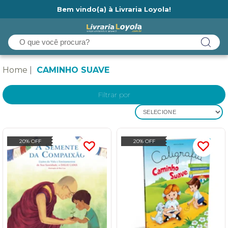
Bem vindo(a) à Livraria Loyola!
Ainda não tem cadastro na Livraria Loyola?
Home
CAMINHO SUAVE
Filtrar por
SELECIONE
20% OFF
20% OFF