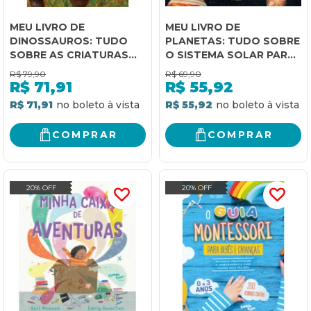
MEU LIVRO DE
MEU LIVRO DE
DINOSSAUROS: TUDO
PLANETAS: TUDO SOBRE
SOBRE AS CRIATURAS
O SISTEMA SOLAR PARA
MAIS FASCINANTES QUE
CRIANÇAS
R$
79,90
R$
69,90
JÁ PISARAM NO PLANETA
R$
71,91
R$
55,92
R$ 71,91
R$ 55,92
COMPRAR
COMPRAR
20% OFF
20% OFF