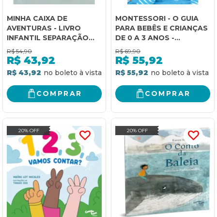
MINHA CAIXA DE
MONTESSORI - O GUIA
AVENTURAS - LIVRO
PARA BEBÊS E CRIANÇAS
INFANTIL SEPARAÇÃO
DE 0 A 3 ANOS -
DOS PAIS
ESTIMULE CRIATIVIDADE
R$
54,90
R$
69,90
E INDEPENDÊNCIA PARA
R$
43,92
R$
55,92
FILHOS MAIS FELIZES
R$ 43,92
R$ 55,92
COMPRAR
COMPRAR
20% OFF
20% OFF