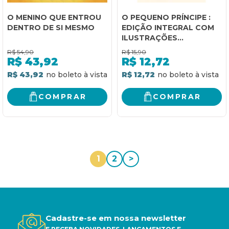
O MENINO QUE ENTROU
O PEQUENO PRÍNCIPE :
DENTRO DE SI MESMO
EDIÇÃO INTEGRAL COM
ILUSTRAÇÕES
COLORIDAS
R$
54,90
R$
15,90
R$
43,92
R$
12,72
R$ 43,92
R$ 12,72
COMPRAR
COMPRAR
1
2
>
Cadastre-se em nossa newsletter