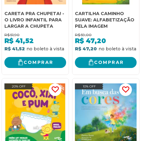
CARETA PRA CHUPETA! -
CARTILHA CAMINHO
O LIVRO INFANTIL PARA
SUAVE: ALFABETIZAÇÃO
LARGAR A CHUPETA
PELA IMAGEM
R$
51,90
R$
59,00
R$
41,52
R$
47,20
R$ 41,52
R$ 47,20
COMPRAR
COMPRAR
20% OFF
10% OFF