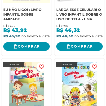
EU NÃO LIGO! : LIVRO
LARGA ESSE CELULAR! O
INFANTIL SOBRE
LIVRO INFANTIL SOBRE O
AMIZADE
USO DE TELA - UMA
FERRAMENTA PARA
R$
54,90
R$
57,90
LIDAR COM A GERAÇÃO
R$
43,92
R$
46,32
ANSIOSA
R$ 43,92
R$ 46,32
COMPRAR
COMPRAR
20% OFF
20% OFF