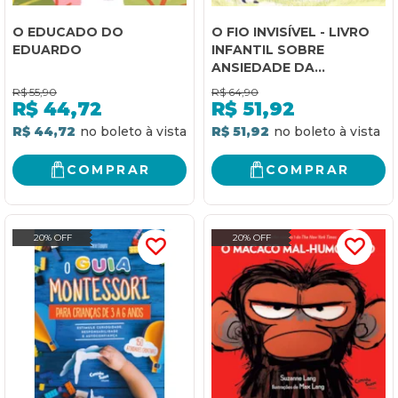
O EDUCADO DO
O FIO INVISÍVEL - LIVRO
EDUARDO
INFANTIL SOBRE
ANSIEDADE DA
SEPARAÇÃO, A SOLIDÃO
R$
55,90
R$
64,90
E A PERDA
R$
44,72
R$
51,92
R$ 44,72
R$ 51,92
COMPRAR
COMPRAR
20% OFF
20% OFF