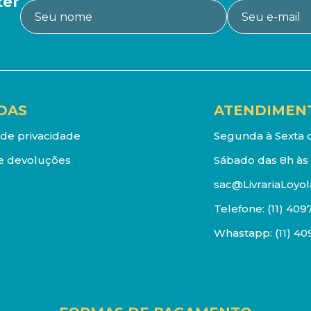
ter
DAS
ATENDIMEN
a de privacidade
Segunda à Sexta d
e devoluções
Sábado das 8h às 
sac@LivrariaLoyol
Telefone:
(11) 409
Whastapp:
(11) 4