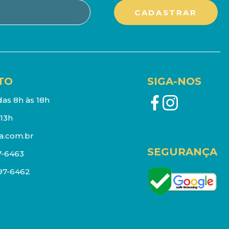
TO
SIGA-NOS
as 8h às 18h
13h
a.com.br
SEGURANÇA
7-6463
097-6462