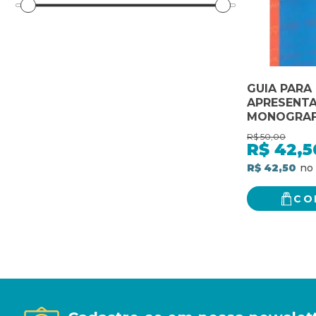
GUIA PARA
APRESENT
MONOGRAF
DISSERTAC
R$
50,00
- 3
R$
42,5
R$ 42,50
CO