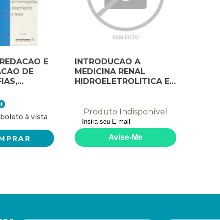
 REDACAO E
INTRODUCAO A
ACAO DE
MEDICINA RENAL
IAS,
HIDROELETROLITICA E
OES E TESES
ACIDOBASICA -
DIAGNOSTICO E - 1
0
Produto Indisponível
MPRAR