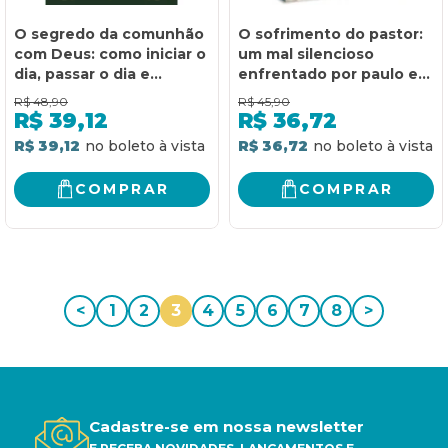
O segredo da comunhão
O sofrimento do pastor:
com Deus: como iniciar o
um mal silencioso
dia, passar o dia e
enfrentado por paulo e
encerrar o dia com Deus
por pastores ainda hoje
R$
48,90
R$
45,90
R$
39,12
R$
36,72
R$ 39,12
R$ 36,72
COMPRAR
COMPRAR
<
1
2
3
4
5
6
7
8
>
Cadastre-se em nossa newsletter