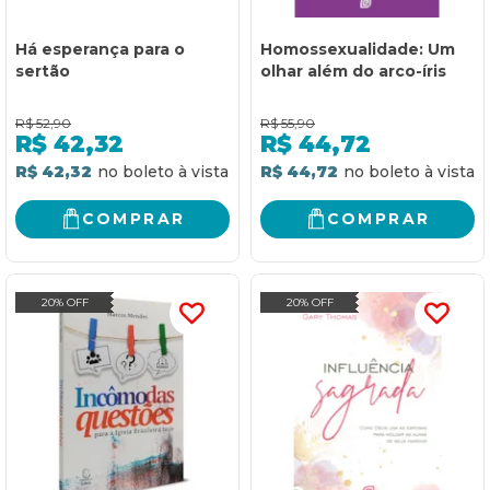
Há esperança para o
Homossexualidade: Um
sertão
olhar além do arco-íris
R$
52,90
R$
55,90
R$
42,32
R$
44,72
R$ 42,32
R$ 44,72
COMPRAR
COMPRAR
20% OFF
20% OFF