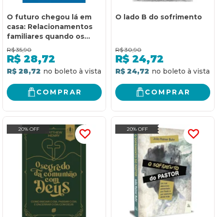
O futuro chegou lá em
O lado B do sofrimento
casa: Relacionamentos
familiares quando os
filhos são adultos
R$
35,90
R$
30,90
R$
28,72
R$
24,72
R$ 28,72
R$ 24,72
COMPRAR
COMPRAR
20% OFF
20% OFF