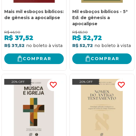
Mais mil esboços bíblicos:
Mil esboços bíblicos - 5ª
de gênesis a apocalipse
Ed: de gênesis a
apocalipse
R$
46,90
R$
65,90
R$
37,52
R$
52,72
R$ 37,52
R$ 52,72
COMPRAR
COMPRAR
20% OFF
20% OFF