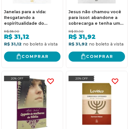
Janelas para a vida:
Jesus não chamou você
Resgatando a
para isso!: abandone a
espiritualidade do
sobrecarga e tenha uma
cotidiano
vida plena
R$
38,90
R$
39,90
R$
31,12
R$
31,92
R$ 31,12
R$ 31,92
COMPRAR
COMPRAR
20% OFF
20% OFF