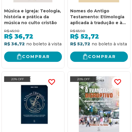
Música e igreja: Teologia,
Nomes do Antigo
história e prática da
Testamento: Etimologia
música no culto cristão
aplicada à tradução e à
exegese dos nomes do
R$
45,90
R$
65,90
Antigo Testamento
R$
36,72
R$
52,72
R$ 36,72
R$ 52,72
COMPRAR
COMPRAR
20% OFF
20% OFF