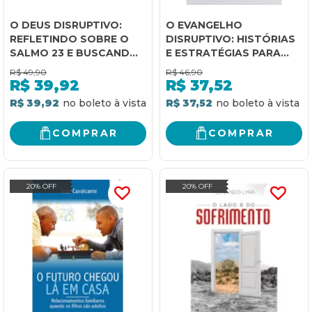
O DEUS DISRUPTIVO:
O EVANGELHO
REFLETINDO SOBRE O
DISRUPTIVO: HISTÓRIAS
SALMO 23 E BUSCANDO
E ESTRATÉGIAS PARA
O PROPÓSITO DE DEUS
TRANSFORMAR SUA
R$
49,90
R$
46,90
PARA A SUA VIDA
CIDADE
R$
39,92
R$
37,52
R$ 39,92
R$ 37,52
COMPRAR
COMPRAR
20% OFF
20% OFF