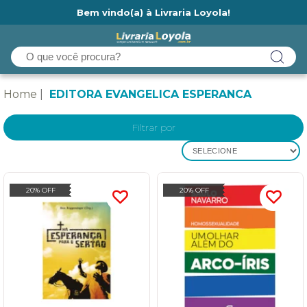
Bem vindo(a) à Livraria Loyola!
Ainda não tem cadastro na Livraria Loyola?
Home
EDITORA EVANGELICA ESPERANCA
Filtrar por
SELECIONE
20% OFF
20% OFF