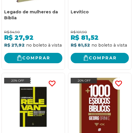
Legado de mulheres da
Levítico
Bíblia
R$
34,90
R$
101,90
R$
27,92
R$
81,52
R$ 27,92
R$ 81,52
COMPRAR
COMPRAR
20% OFF
20% OFF