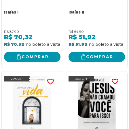
Isaías I
Isaías II
R$
87,90
R$
64,90
R$
70,32
R$
51,92
R$ 70,32
R$ 51,92
COMPRAR
COMPRAR
20% OFF
20% OFF