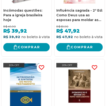
Incômodas questões:
Influência sagrada - 2ª Ed:
Para a igreja brasileira
Como Deus usa as
hoje
esposas para moldar as
almas de seus maridos
R$
49,90
R$
59,90
R$
39,92
R$
47,92
R$ 39,92
R$ 47,92
COMPRAR
COMPRAR
20% OFF
20% OFF