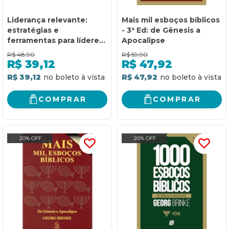
Liderança relevante:
Mais mil esboços bíblicos
estratégias e
- 3ª Ed: de Gênesis a
ferramentas para líderes
Apocalipse
de jovens
R$
48,90
R$
59,90
R$
39,12
R$
47,92
R$ 39,12
R$ 47,92
COMPRAR
COMPRAR
20% OFF
20% OFF