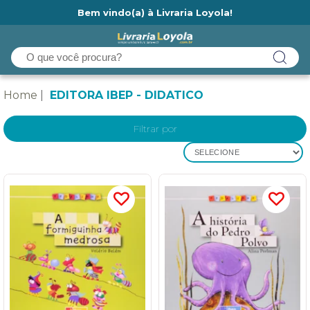
Bem vindo(a) à Livraria Loyola!
Ainda não tem cadastro na Livraria Loyola?
Home
EDITORA IBEP - DIDATICO
Filtrar por
SELECIONE