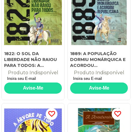
1822: O SOL DA
1889: A POPULAÇÃO
LIBERDADE NÃO RAIOU
DORMIU MONÁRQUICA E
PARA TODOS: A
ACORDOU
INDEPENDÊNCIA DO
REPUBLICANA: A
Produto Indisponível
Produto Indisponível
BRASIL
PROCLAMAÇÃO DA
REPÚBLICA