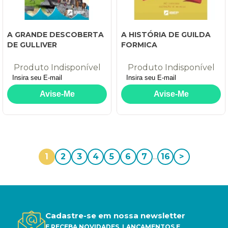
A GRANDE DESCOBERTA
A HISTÓRIA DE GUILDA
DE GULLIVER
FORMICA
Produto Indisponível
Produto Indisponível
1
2
3
4
5
6
7
...
16
>
Cadastre-se em nossa newsletter
E RECEBA NOVIDADES, LANÇAMENTOS E