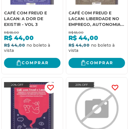
CAFÉ COM FREUD E
CAFÉ COM FREUD E
LACAN: A DOR DE
LACAN: LIBERDADE NO
EXISTIR - VOL 3
EMPREGO, AUTONOMIA
NO TRABALHO E
R$
55,00
R$
55,00
EMPREENDEDORISMO -
R$
44,00
R$
44,00
VOL 2
R$ 44,00
R$ 44,00
COMPRAR
COMPRAR
20% OFF
20% OFF