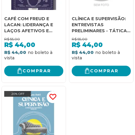
CAFÉ COM FREUD E
CLÍNICA E SUPERVISÃO:
LACAN: LIDERANÇA E
ENTREVISTAS
LAÇOS AFETIVOS E
PRELIMINARES - TÁTICAS
POLÍTICOS NO
E ESTRATÉGIAS
R$
55,00
R$
55,00
COTIDIANO E NO
R$
44,00
R$
44,00
MERCADO DE TRABALHO
R$ 44,00
R$ 44,00
- VOL 1
COMPRAR
COMPRAR
20% OFF