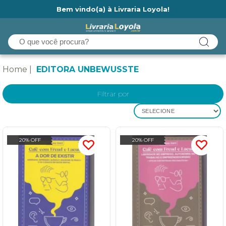
Bem vindo(a) à Livraria Loyola!
Ainda não tem cadastro na Livraria Loyola?
Home
EDITORA UNBEWUSSTE
Filtrar por
SELECIONE
20% OFF
20% OFF