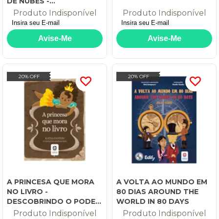
DE NUBES -
EXCLUSIVIDADE DISAL
Produto Indisponível
Produto Indisponível
20% OFF
20% OFF
A PRINCESA QUE MORA
A VOLTA AO MUNDO EM
NO LIVRO -
80 DIAS AROUND THE
DESCOBRINDO O PODER
WORLD IN 80 DAYS
DAS PALAVRAS!
Produto Indisponível
Produto Indisponível