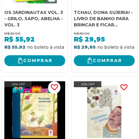
OS JARDINAUTAS VOL. 3
TCHAU, DONA SUJEIRA! -
- GRILO, SAPO, ABELHA -
LIVRO DE BANHO PARA
VOL. 3
BRINCAR E FICAR
LIMPINHO
R$
69,90
R$
59,90
R$
55,92
R$
29,95
R$ 55,92
R$ 29,95
COMPRAR
COMPRAR
20% OFF
20% OFF