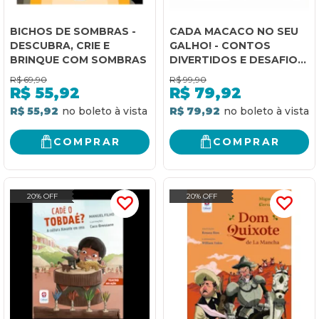
BICHOS DE SOMBRAS -
CADA MACACO NO SEU
DESCUBRA, CRIE E
GALHO! - CONTOS
BRINQUE COM SOMBRAS
DIVERTIDOS E DESAFIOS
EM UM JOGO ESTILO
R$
69,90
R$
99,90
LUDO
R$
55,92
R$
79,92
R$ 55,92
R$ 79,92
COMPRAR
COMPRAR
20% OFF
20% OFF