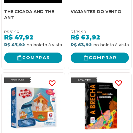
THE CICADA AND THE
VIAJANTES DO VENTO
ANT
R$
59,90
R$
79,90
R$
47,92
R$
63,92
R$ 47,92
R$ 63,92
COMPRAR
COMPRAR
20% OFF
20% OFF