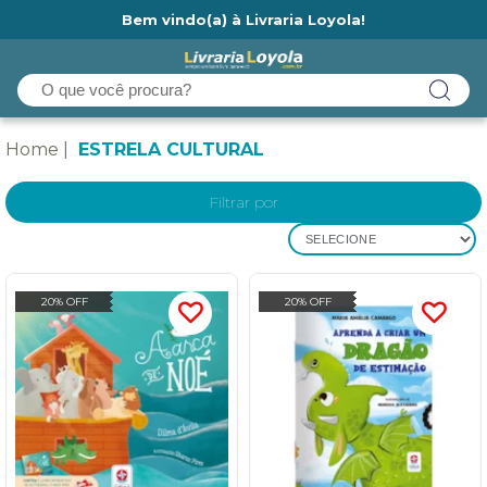
Bem vindo(a) à Livraria Loyola!
Ainda não tem cadastro na Livraria Loyola?
Home
ESTRELA CULTURAL
Filtrar por
SELECIONE
20% OFF
20% OFF