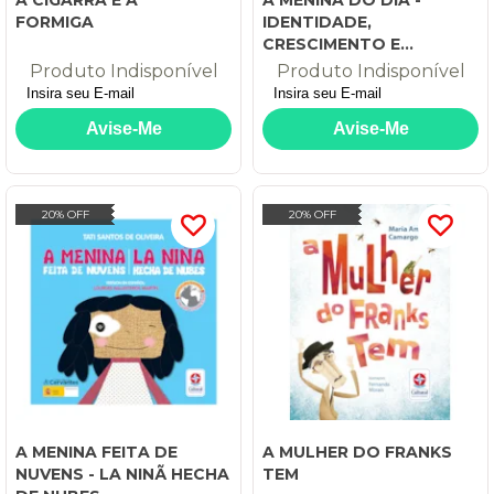
FORMIGA
IDENTIDADE,
CRESCIMENTO E
AMIZADE - UMA NOVELA
Produto Indisponível
Produto Indisponível
INFANTOJUVENIL
20% OFF
20% OFF
A MENINA FEITA DE
A MULHER DO FRANKS
NUVENS - LA NINÃ HECHA
TEM