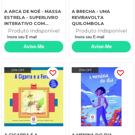
A ARCA DE NOÉ - MASSA
A BRECHA - UMA
ESTRELA - SUPERLIVRO
REVIRAVOLTA
INTERATIVO COM
QUILOMBOLA
MASSINHA, FAQUINHA E
Produto Indisponível
Produto Indisponível
ARCA MONTÁVEL
20% OFF
20% OFF
A CIGARRA E A
A MENINA DO DIA -