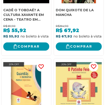
CADÊ O TOBDAÉ? A
DOM QUIXOTE DE LA
CULTURA XAVANTE EM
MANCHA
CENA - TEATRO EM
AÇÃO
R$
69,90
R$
84,90
R$
55,92
R$
67,92
R$ 55,92
R$ 67,92
COMPRAR
COMPRAR
20% OFF
20% OFF