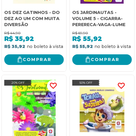
OS DEZ GATINHOS - DO
OS JARDINAUTAS -
DEZ AO UM COM MUITA
VOLUME 5 - CIGARRA-
DIVERSÃO
PERERECA-VAGA-LUME
R$
44,90
R$
69,90
R$
35,92
R$
55,92
R$ 35,92
R$ 55,92
COMPRAR
COMPRAR
20% OFF
50% OFF