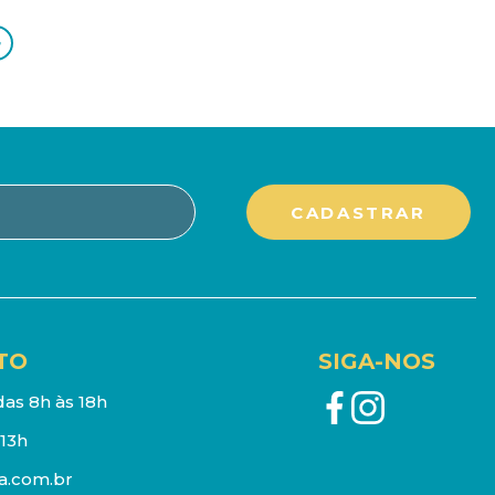
>
TO
SIGA-NOS
as 8h às 18h
13h
a.com.br