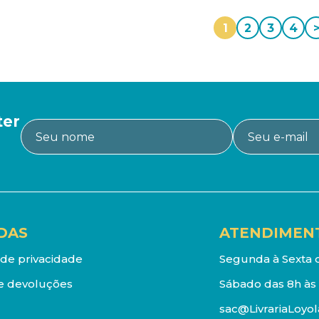
1
2
3
4
ter
DAS
ATENDIMEN
a de privacidade
Segunda à Sexta d
e devoluções
Sábado das 8h às 
sac@LivrariaLoyol