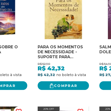
SOBRE O
PARA OS MOMENTOS
SALM
A
DE NECESSIDADE -
DOLE
SUPORTE PARA
ENFRENTAR AS
R$
52,90
R$
54,9
ADVERSIDADES
R$
42,32
R$
R$ 42,32
R$ 27
MPRAR
COMPRAR
20% OFF
20%