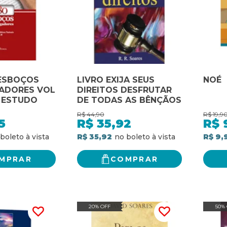
 ESBOÇOS
LIVRO EXIJA SEUS
NOÉ
GADORES VOL
DIREITOS DESFRUTAR
E ESTUDO
DE TODAS AS BÊNÇÃOS
R$
44,90
R$
19,9
5
R$
35,92
R$
R$ 35,92
R$ 9,
MPRAR
COMPRAR
20% OFF
50%