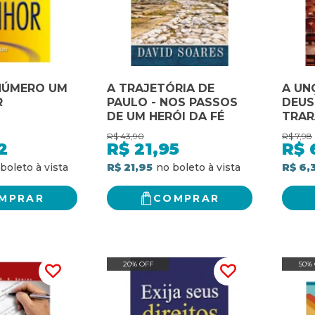
NÚMERO UM
A TRAJETÓRIA DE
A UN
R
PAULO - NOS PASSOS
DEUS
DE UM HERÓI DA FÉ
TRAR
R$
43,90
R$
7,98
2
R$
21,95
R$
R$ 21,95
R$ 6,
MPRAR
COMPRAR
20% OFF
50%