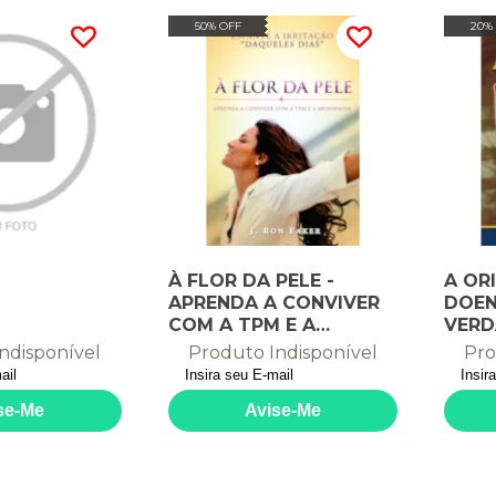
50% OFF
20%
À FLOR DA PELE -
A OR
APRENDA A CONVIVER
DOEN
COM A TPM E A
VERD
MENOPAUSA
GUER
ndisponível
Produto Indisponível
Pro