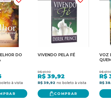
MELHOR DO
VIVENDO PELA FÉ
VOZ 
A
QUEM
R$
49,90
R$
47,9
5
R$
39,92
R$
R$ 39,92
R$ 38
MPRAR
COMPRAR