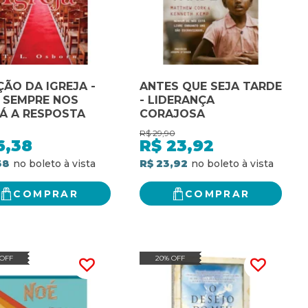
ÇÃO DA IGREJA -
ANTES QUE SEJA TARDE
 SEMPRE NOS
- LIDERANÇA
Á A RESPOSTA
CORAJOSA
R$
29,90
6,38
R$
23,92
38
R$ 23,92
COMPRAR
COMPRAR
 OFF
20% OFF