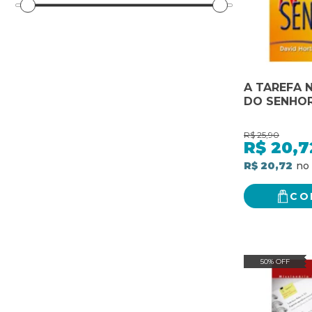
A TAREFA 
DO SENHO
R$
25,90
R$
20,7
R$ 20,72
CO
50% OFF