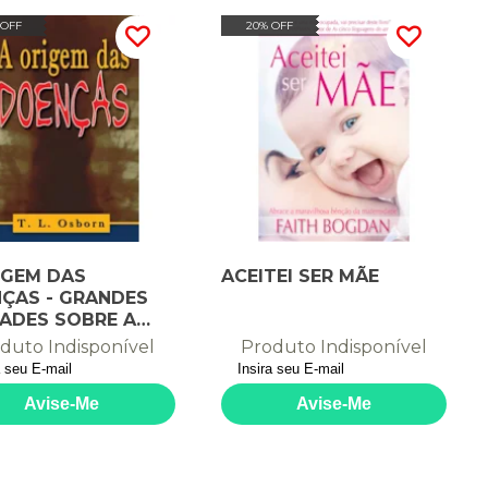
 OFF
20% OFF
IGEM DAS
ACEITEI SER MÃE
ÇAS - GRANDES
ADES SOBRE A
RA ESPIRITUAL
duto Indisponível
Produto Indisponível