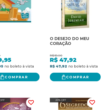
O DESEJO DO MEU
CORAÇÃO
0
R$
59,90
9,95
R$
47,92
95
R$ 47,92
COMPRAR
COMPRAR
 OFF
20% OFF