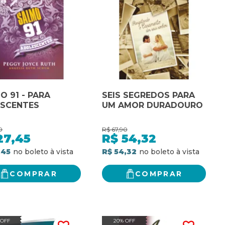
O 91 - PARA
SEIS SEGREDOS PARA
SCENTES
UM AMOR DURADOURO
0
R$
67,90
27,45
R$
54,32
,45
R$ 54,32
COMPRAR
COMPRAR
 OFF
20% OFF