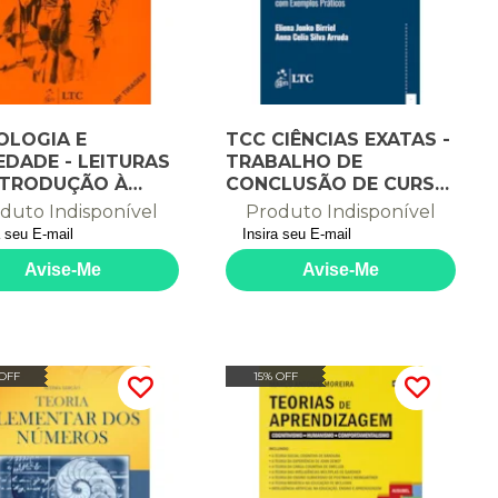
OLOGIA E
TCC CIÊNCIAS EXATAS -
EDADE - LEITURAS
TRABALHO DE
NTRODUÇÃO À
CONCLUSÃO DE CURSO
OLOGIA
COM EXEMPLOS
duto Indisponível
Produto Indisponível
PRÁTICOS
 OFF
15% OFF