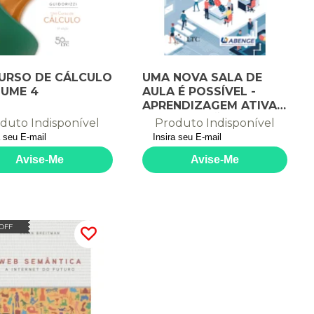
URSO DE CÁLCULO
UMA NOVA SALA DE
LUME 4
AULA É POSSÍVEL -
APRENDIZAGEM ATIVA
NA EDUCAÇÃO EM
duto Indisponível
Produto Indisponível
ENGENHARIA
 OFF