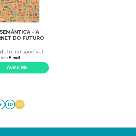
SEMÂNTICA - A
RNET DO FUTURO
duto Indisponível
9
10
11