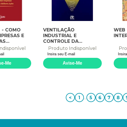
 - COMO
VENTILAÇÃO
WEB 
MPRESAS E
INDUSTRIAL E
INTE
AS
CONTROLE DA
 AÇÕES
POLUIÇÃO
ndisponível
Produto Indisponível
Pro
<
1
...
5
6
7
8