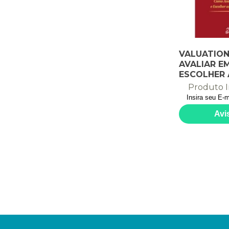
VALUATION
AVALIAR E
ESCOLHER 
MELHORES
Produto I