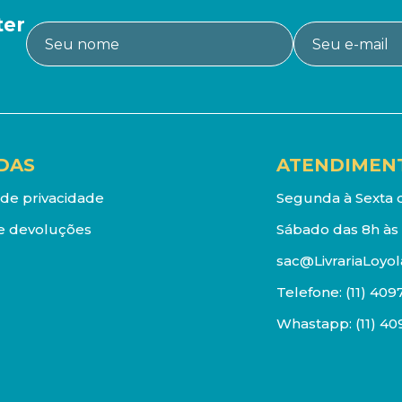
ter
DAS
ATENDIMEN
a de privacidade
Segunda à Sexta d
e devoluções
Sábado das 8h às 
sac@LivrariaLoyol
Telefone:
(11) 409
Whastapp:
(11) 4