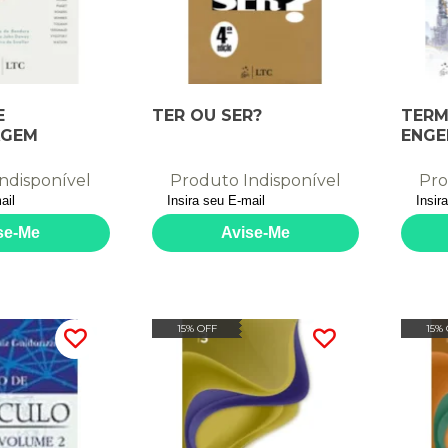
E
TER OU SER?
TERM
AGEM
ENGE
ndisponível
Produto Indisponível
Pro
15% OFF
15%