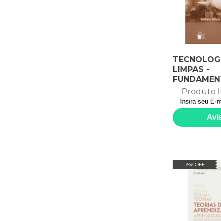
TECNOLOGI
LIMPAS -
FUNDAMEN
PROJETO, 
Produto I
OPERAÇÃO
15% OFF