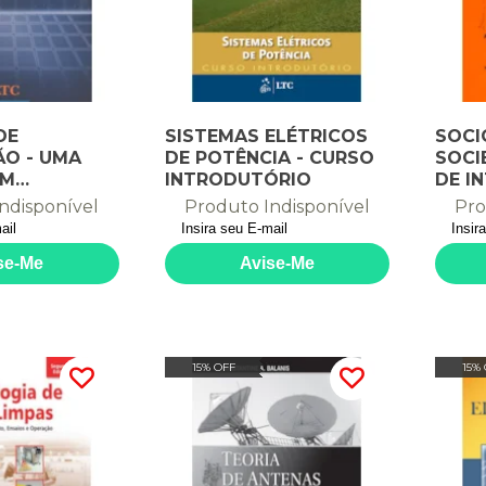
DE
SISTEMAS ELÉTRICOS
SOCI
O - UMA
DE POTÊNCIA - CURSO
SOCI
EM
INTRODUTÓRIO
DE I
SOCI
ndisponível
Produto Indisponível
Pro
15% OFF
15%