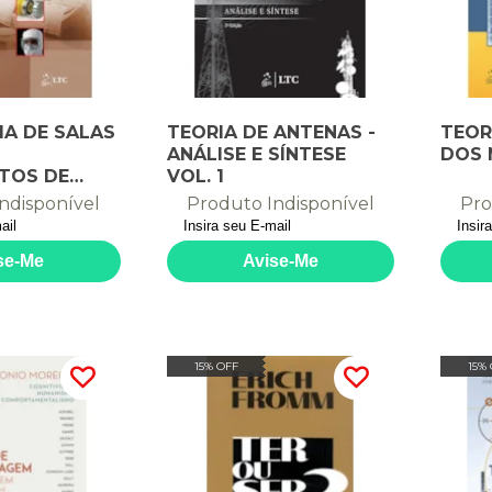
A DE SALAS
TEORIA DE ANTENAS -
TEOR
ANÁLISE E SÍNTESE
DOS 
TOS DE
VOL. 1
ENSAIOS E
ndisponível
Produto Indisponível
Pro
15% OFF
15%