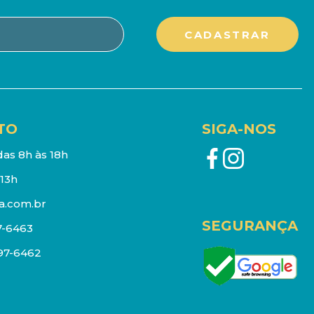
TO
SIGA-NOS
as 8h às 18h
13h
a.com.br
SEGURANÇA
7-6463
097-6462