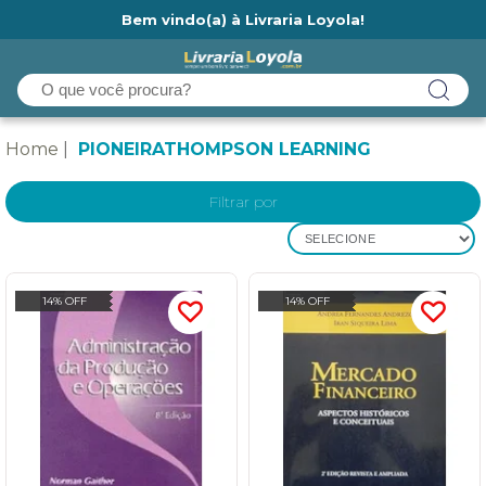
Bem vindo(a) à Livraria Loyola!
Ainda não tem cadastro na Livraria Loyola?
Home
PIONEIRATHOMPSON LEARNING
Filtrar por
SELECIONE
14% OFF
14% OFF