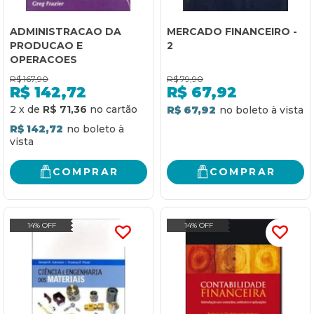
ADMINISTRACAO DA
MERCADO FINANCEIRO -
PRODUCAO E
2
OPERACOES
R$
167,90
R$
79,90
R$
142,72
R$
67,92
2
x
de
R$ 71,36
R$ 67,92
R$ 142,72
COMPRAR
COMPRAR
14% OFF
14% OFF