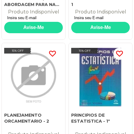
ABORDAGEM PARA NAO-
1
CONTADORES - 1
Produto Indisponível
Produto Indisponível
15% OFF
15% OFF
PLANEJAMENTO
PRINCIPIOS DE
ORCAMENTARIO - 2
ESTATISTICA - 1º