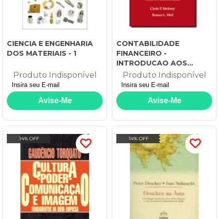
CIENCIA E ENGENHARIA
CONTABILIDADE
DOS MATERIAIS - 1
FINANCEIRO -
INTRODUCAO AOS
CONCEITOS, METODOS E
Produto Indisponível
Produto Indisponível
APLICACOES - 1
14% OFF
14% OFF