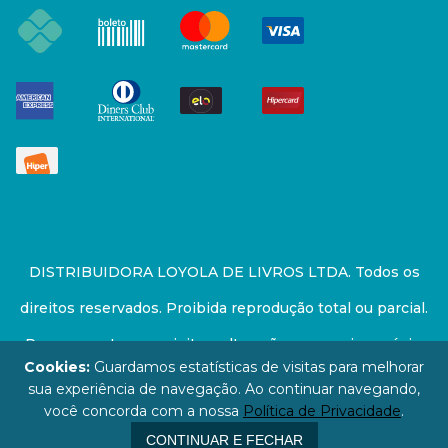
DISTRIBUIDORA LOYOLA DE LIVROS LTDA. Todos os
direitos reservados. Proibida reprodução total ou parcial.
Preços e estoque sujeito a alterações sem aviso prévio.
Cookies:
Guardamos estatísticas de visitas para melhorar
67.946.814/0001-94 - LOJA - Rua Senador Feijó - São
sua experiência de navegação. Ao continuar navegando,
você concorda com a nossa
Política de Privacidade
.
Paulo / SP - CEP: 01006-000
CONTINUAR E FECHAR