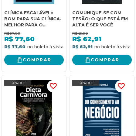
CLÍNICA ESCALÁVEL::
COMUNIQUE-SE COM
BOM PARA SUA CLÍNICA.
TESÃO: O QUE ESTÁ EM
MELHOR PARA O
ALTA É SER VOCÊ
PACIENTE.
R$
97,00
R$
69,90
R$
77,60
R$
62,91
R$ 77,60
R$ 62,91
COMPRAR
COMPRAR
20% OFF
20% OFF