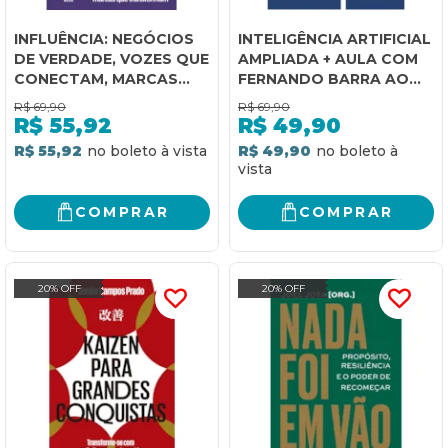
INFLUÊNCIA: NEGÓCIOS
INTELIGÊNCIA ARTIFICIAL
DE VERDADE, VOZES QUE
AMPLIADA + AULA COM
CONECTAM, MARCAS
FERNANDO BARRA AO
QUE TRANSFORMAM
VIVO - PARE DE
R$
69,90
R$
69,90
PERGUNTAR, COMECE A
R$
55,92
R$
49,90
DELEGAR
R$ 55,92
R$ 49,90
COMPRAR
COMPRAR
20% OFF
20% OFF