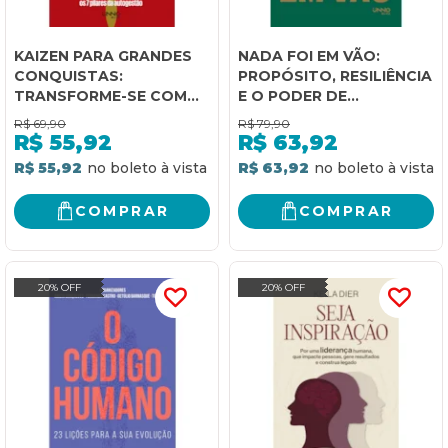
KAIZEN PARA GRANDES
NADA FOI EM VÃO:
CONQUISTAS:
PROPÓSITO, RESILIÊNCIA
TRANSFORME-SE COM
E O PODER DE
OS 7 PILARES DA
RECOMEÇAR
R$
69,90
R$
79,90
AUTOGESTÃO
R$
55,92
R$
63,92
R$ 55,92
R$ 63,92
COMPRAR
COMPRAR
20% OFF
20% OFF