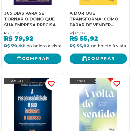
365 DIAS PARA SE
A DOR QUE
TORNAR O DONO QUE
TRANSFORMA: COMO
SUA EMPRESA PRECISA
PARAR DE VENDER
HORAS, RECUPERAR A
R$
99,90
R$
69,90
VIDA E PROSPERAR
R$
79,92
R$
55,92
COMO MÉDICO
R$ 79,92
R$ 55,92
COMPRAR
COMPRAR
20% OFF
9% OFF