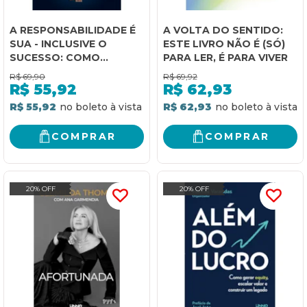
A RESPONSABILIDADE É
A VOLTA DO SENTIDO:
SUA - INCLUSIVE O
ESTE LIVRO NÃO É (SÓ)
SUCESSO: COMO
PARA LER, É PARA VIVER
MÉDICOS DE VERDADE
R$
69,90
R$
69,92
CONSTROEM CARREIRA,
R$
55,92
R$
62,93
AUTORIDADE E
R$ 55,92
R$ 62,93
RESULTADO
COMPRAR
COMPRAR
20% OFF
20% OFF