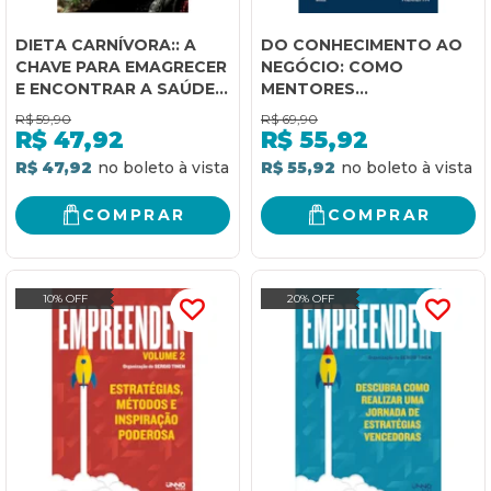
DIETA CARNÍVORA:: A
DO CONHECIMENTO AO
CHAVE PARA EMAGRECER
NEGÓCIO: COMO
E ENCONTRAR A SAÚDE
MENTORES
PLENA
TRANSFORMAM
R$
59,90
R$
69,90
EXPERIÊNCIA EM RECEITA
R$
47,92
R$
55,92
R$ 47,92
R$ 55,92
COMPRAR
COMPRAR
10% OFF
20% OFF