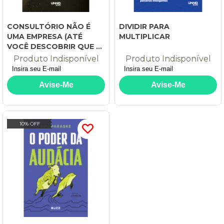
CONSULTÓRIO NÃO É
DIVIDIR PARA
UMA EMPRESA (ATÉ
MULTIPLICAR
VOCÊ DESCOBRIR QUE É):
HISTÓRIAS QUE NÃO
Produto Indisponível
Produto Indisponível
SÃO CONTADAS NA
FACULDADE DE
MEDICINA
10% OFF