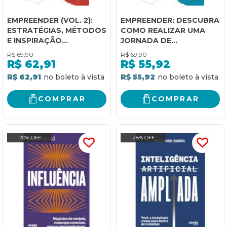
EMPREENDER (VOL. 2):
EMPREENDER: DESCUBRA
ESTRATÉGIAS, MÉTODOS
COMO REALIZAR UMA
E INSPIRAÇÃO
JORNADA DE
PODEROSA
ESTRATÉGIAS
R$
69,90
R$
69,90
VENCEDORAS
R$
62,91
R$
55,92
R$ 62,91
R$ 55,92
COMPRAR
COMPRAR
20% OFF
28% OFF