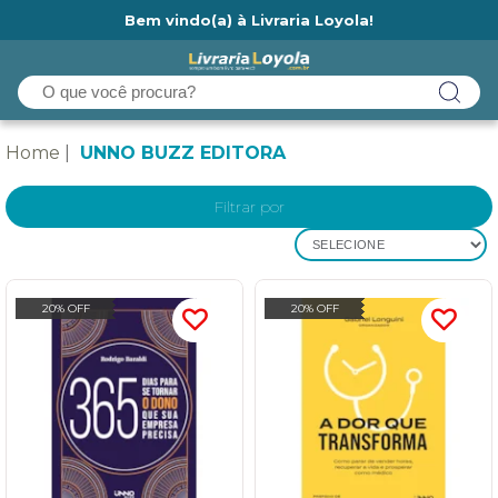
Bem vindo(a) à Livraria Loyola!
Ainda não tem cadastro na Livraria Loyola?
Home
UNNO BUZZ EDITORA
Filtrar por
SELECIONE
20% OFF
20% OFF