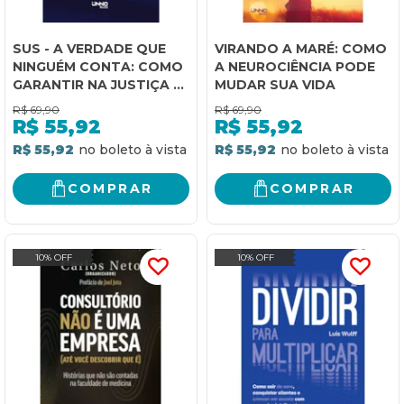
SUS - A VERDADE QUE
VIRANDO A MARÉ: COMO
NINGUÉM CONTA: COMO
A NEUROCIÊNCIA PODE
GARANTIR NA JUSTIÇA O
MUDAR SUA VIDA
QUE O SISTEMA SE
R$
69,90
R$
69,90
RECUSA A PAGAR
R$
55,92
R$
55,92
R$ 55,92
R$ 55,92
COMPRAR
COMPRAR
10% OFF
10% OFF