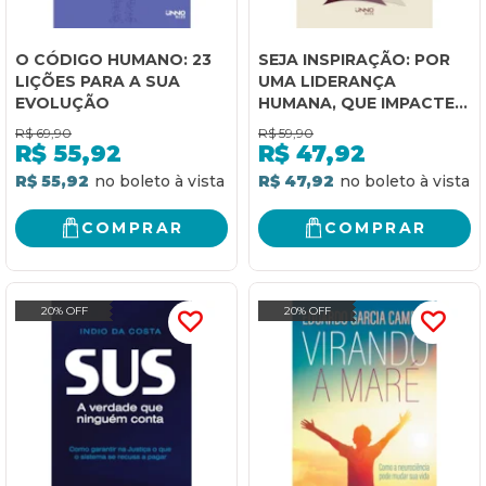
O CÓDIGO HUMANO: 23
SEJA INSPIRAÇÃO: POR
LIÇÕES PARA A SUA
UMA LIDERANÇA
EVOLUÇÃO
HUMANA, QUE IMPACTE
PESSOAS, GERE
R$
69,90
R$
59,90
RESULTADOS E
R$
55,92
R$
47,92
CONSTRUA LEGADO
R$ 55,92
R$ 47,92
COMPRAR
COMPRAR
20% OFF
20% OFF