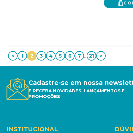
CO
<
1
2
3
4
5
6
7
...
21
>
Cadastre-se em nossa newslet
E RECEBA NOVIDADES, LANÇAMENTOS E
PROMOÇÕES
INSTITUCIONAL
DÚVI