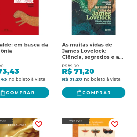
alde: em busca da
As muitas vidas de
ônia
James Lovelock:
Ciência, segredos e a
Teoria de Gaia
90
R$
89,00
73,43
R$
71,20
,43
R$ 71,20
COMPRAR
COMPRAR
 OFF
20% OFF