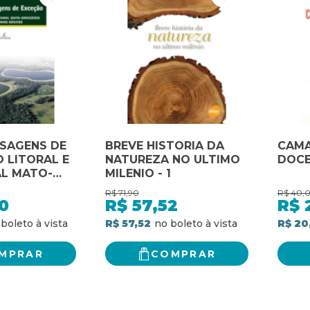
ISAGENS DE
BREVE HISTORIA DA
CAMA
O LITORAL E
NATUREZA NO ULTIMO
DOCE
L MATO-
MILENIO - 1
:
R$
71,90
R$
40,
OS BÁSICOS
0
R$
57,52
R$
R$ 57,52
R$ 20
MPRAR
COMPRAR