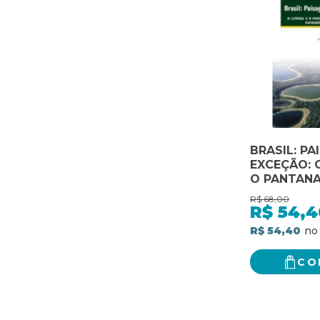
BRASIL: PA
EXCEÇÃO: 
O PANTANA
GROSSENSE
R$
68,00
PATRIMÔNI
R$
54,4
R$ 54,40
CO