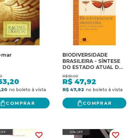
a-mar
BIODIVERSIDADE
BRASILEIRA - SÍNTESE
DO ESTADO ATUAL DO
CONHECIMENTO
0
R$
59,90
63,20
R$
47,92
,20
R$ 47,92
COMPRAR
COMPRAR
 OFF
20% OFF