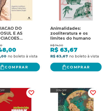
IACAO DO
Animalidades:
OSUL E AS
zooliteratura e os
CIACOES
limites do humano
TERAIS COM A
00
R$
74,90
 EUROPEIA, A - 1
48,00
R$
63,67
,00
R$ 63,67
COMPRAR
COMPRAR
 OFF
20% OFF