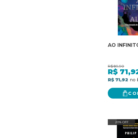
AO INFINIT
R$
89,90
R$
71,9
R$ 71,92
CO
20% OFF