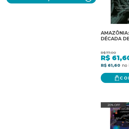
AMAZÔNIA
DÉCADA DE
R$
77,00
R$
61,6
R$ 61,60
CO
20% OFF