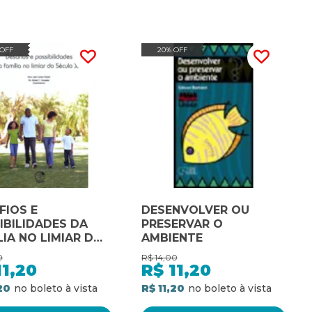
 OFF
20% OFF
FIOS E
DESENVOLVER OU
IBILIDADES DA
PRESERVAR O
LIA NO LIMIAR DO
AMBIENTE
LO XXI
0
R$
14,00
11,20
R$
11,20
20
R$ 11,20