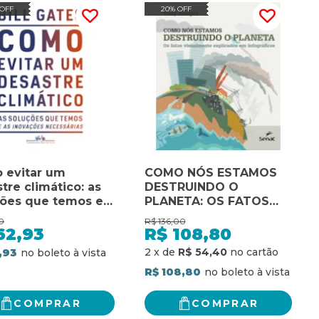
 OFF
20% OFF
 evitar um
COMO NÓS ESTAMOS
tre climático: as
DESTRUINDO O
ções que temos e
PLANETA: OS FATOS
ovações
VISUALMENTE
0
R$
136,00
sárias
EXPLICADOS EM
62,93
R$
108,80
INFOGRÁFICOS
2
x
de
R$ 54,40
,93
R$ 108,80
COMPRAR
COMPRAR