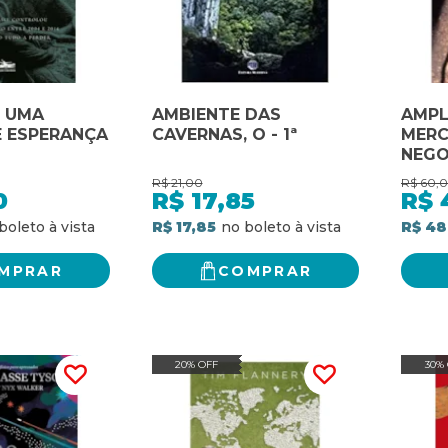
: UMA
AMBIENTE DAS
AMPL
 ESPERANÇA
CAVERNAS, O - 1ª
MERC
NEGO
BILA
R$
21,00
R$
60,
UNIAO
0
R$
17,85
R$
R$ 17,85
R$ 48
MPRAR
COMPRAR
20% OFF
30%