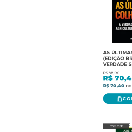
AS ÚLTIMA
(EDIÇÃO BR
VERDADE S
AGRICULT
R$
88,00
INTENSIVA
R$
70,4
R$ 70,40
CO
20% OFF