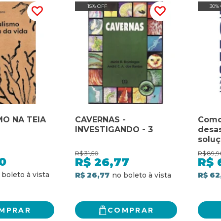
15% OFF
30%
MO NA TEIA
CAVERNAS -
Como
INVESTIGANDO - 3
desas
solu
as in
R$
31,50
R$
89,9
neces
0
R$
26,77
R$
R$ 26,77
R$ 62
MPRAR
COMPRAR