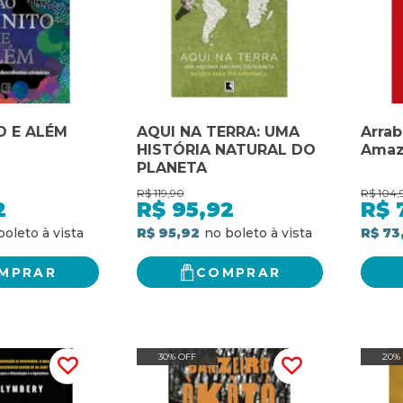
O E ALÉM
AQUI NA TERRA: UMA
Arrab
HISTÓRIA NATURAL DO
Amaz
PLANETA
R$
119,90
R$
104,
2
R$
95,92
R$
R$ 95,92
R$ 73
MPRAR
COMPRAR
30% OFF
20%