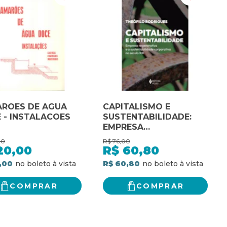
ROES DE AGUA
CAPITALISMO E
 - INSTALACOES
SUSTENTABILIDADE:
EMPRESA
REGENERATIVA E A
00
R$
76,00
SUSTENTABILIDADE
20,00
R$
60,80
CORPORATIVA NO
,00
R$ 60,80
SÉCULO XXI
COMPRAR
COMPRAR