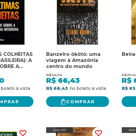
S COLHEITAS
Banzeiro òkòtó: uma
Beir
ASILEIRA): A
viagem à Amazônia
OBRE A
centro do mundo
URA
R$
94,90
R$
79,0
0
R$
66,43
R$
R$ 66,43
R$ 63
MPRAR
COMPRAR
20% OFF
50%