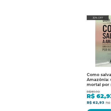
30% OFF
Como salva
Amazônia:
mortal por
R$
89,90
R$
62,9
R$ 62,93