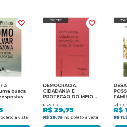
15% OFF
30%
r a
DEMOCRACIA,
DESA
 uma busca
CIDADANIA E
POSS
 respostas
PROTECAO DO MEIO
FAMÍ
AMBIENTE - 1
SÉCU
R$
35,00
R$
16,0
3
R$
29,75
R$
R$ 29,75
R$ 11,