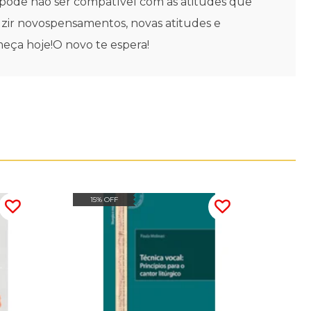
pode não ser compatível com as atitudes que
zir novospensamentos, novas atitudes e
eça hoje!O novo te espera!
15% OFF
20