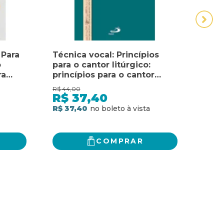
 Para
Técnica vocal: Princípios
ZEN 
o
para o cantor litúrgico:
PRIN
ra
princípios para o cantor
MEL
litúrgico
MOD
R$
44,00
R$
37,
R$
37,40
R$
R$ 37,40
R$ 3
COMPRAR