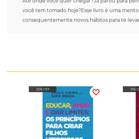
Até onde você quer chegar?Já parou para pens
você tem tomado hoje?Esse livro é uma mentor
consequentemente novos hábitos para te levar
20% OFF
15% 