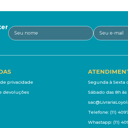
ter
DAS
ATENDIMEN
a de privacidade
Segunda à Sexta d
e devoluções
Sábado das 8h às 
sac@LivrariaLoyol
Telefone:
(11) 409
Whastapp:
(11) 4