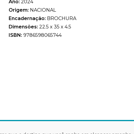
Ano:
2024
Origem:
NACIONAL
Encadernação:
BROCHURA
Dimensões:
22.5 x 35 x 4.5
ISBN:
9786598065744