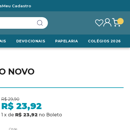
s
Meu Cadastro
AIS
DEVOCIONAIS
PAPELARIA
COLÉGIOS 2026
 O NOVO
R$ 29,90
R$ 23,92
1
x
de
R$ 23,92
no
Boleto
Qtde.