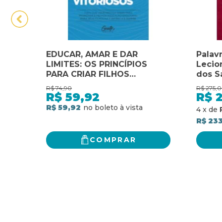
EDUCAR, AMAR E DAR
Palavr
LIMITES: OS PRINCÍPIOS
Lecio
PARA CRIAR FILHOS
dos S
VITORIOSOS: TUDO QUE
para 
R$
74,90
R$
275,
VOCÊ PRECISA SABER PARA
e voti
R$
59,92
R$
PROMOVER A MELHOR
missa
R$ 59,92
4
x
de
EDUCAÇÃO EMOCIONAL
comun
R$ 233
PARA SEUS FILHOS NA 1ª
neces
INFÂNCIA E SEMPRE.
COMPRAR