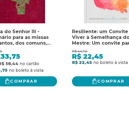
a do Senhor III -
Resiliente: um Convite
nário para as missas
Viver à Semelhança d
antos, dos comuns,
Mestre: Um convite pa
diversas necessidades
viver à semelhança do
00
R$
44,90
vas: lecionário para as
mestre
233,75
R$
22,45
s dos santos, dos
R$ 22,45
R$ 58,44
s, para diversas
,75
sidades e votivas
COMPRAR
COMPRAR