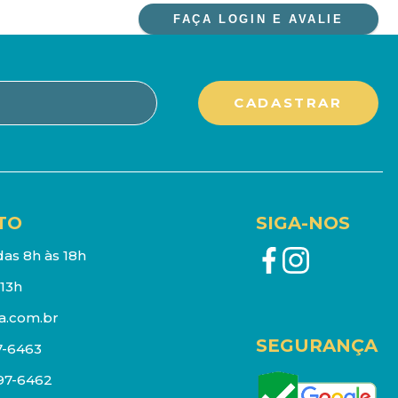
FAÇA LOGIN E AVALIE
TO
SIGA-NOS
as 8h às 18h
13h
a.com.br
SEGURANÇA
7-6463
097-6462