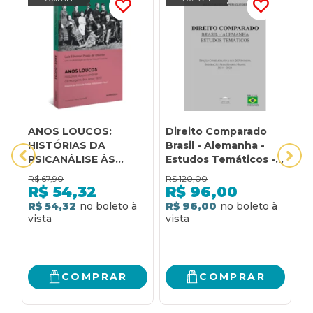
ANOS LOUCOS:
Direito Comparado
3
HISTÓRIAS DA
Brasil - Alemanha -
P
PSICANÁLISE ÀS
Estudos Temáticos -
p
MARGENS DOS ANOS
Edição comemorativa
a
R$
67,90
R$
120,00
R
1920 - SEGUIDO DO
dos 200 anos da
P
R$
54,32
R$
96,00
DIÁRIO DE SOPHIE
imigração Alemã para
p
R$ 54,32
R$ 96,00
R
HALBERSTADT-
o Brasil 1824 - 2024
a
FREUD
COMPRAR
COMPRAR