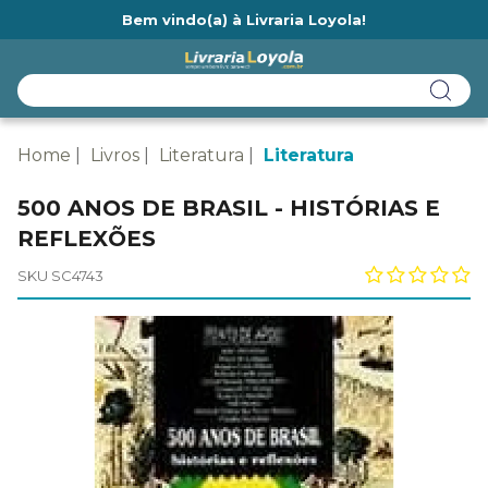
Bem vindo(a) à Livraria Loyola!
Ainda não tem cadastro na Livraria Loyola?
Home
Livros
Literatura
Literatura
500 ANOS DE BRASIL - HISTÓRIAS E
REFLEXÕES
SKU SC4743