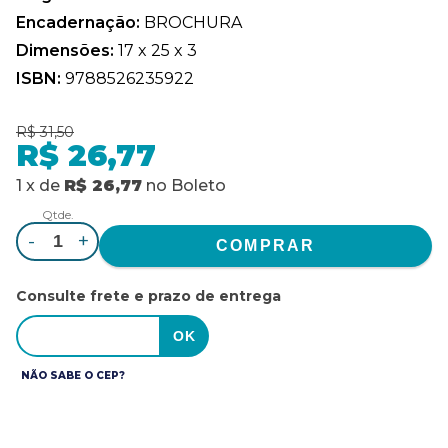
Encadernação:
BROCHURA
Dimensões:
17 x 25 x 3
ISBN:
9788526235922
R$ 31,50
R$ 26,77
1
x
de
R$ 26,77
no
Boleto
Qtde.
-
+
Consulte frete e prazo de entrega
NÃO SABE O CEP?