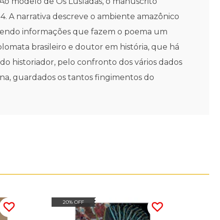
. Ao modelo de Os Lusíadas, o manuscrito
14. A narrativa descreve o ambiente amazônico
, trazendo informações que fazem o poema um
omata brasileiro e doutor em história, que há
do historiador, pelo confronto dos vários dados
na, guardados os tantos fingimentos do
20% OFF
30