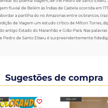
c-similar do poema Viagem, de frei Pedro de Santo Eliseu
em fluvial de Belém às Índias de Castela ocorrida em 17
m de abordar a partilha do rio Amazonas entre os brancos
ição de Viagem um estudo crítico de Milton Torres, dipl
 do antigo Estado do Maranhão e Grão-Pará. Nas palavras 
 de Pedro de Santo Eliseu é surpreendentemente fidedig
Sugestões de compra
OFF
20% OFF