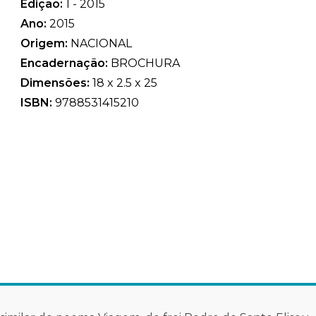
Edição:
1 - 2015
Ano:
2015
Origem:
NACIONAL
Encadernação:
BROCHURA
Dimensões:
18 x 2.5 x 25
ISBN:
9788531415210