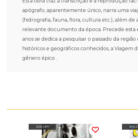
Esta obra traz a transcrição e a reprodução fa
apógrafo, aparentemente único, narra uma viag
(hidrografia, fauna, flora, cultura etc.), alé
relevante documento da época. Precede esta ed
anos se dedica a pesquisar o passado da região
históricos e geográficos conhecidos, a Viagem
gênero épico .
20% OFF
30% 