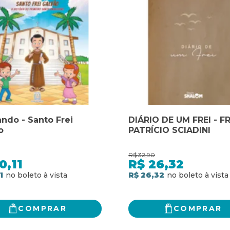
ando - Santo Frei
DIÁRIO DE UM FREI - FR
o
PATRÍCIO SCIADINI
R$
32,90
0,11
R$
26,32
1
R$ 26,32
COMPRAR
COMPRAR