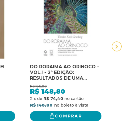
EI
DO RORAIMA AO ORINOCO -
DOM
VOL.I - 2ª EDIÇÃO:
JOV
RESULTADOS DE UMA
JOV
VIAGEM NO NORTE DO
R$
186,00
R$
28,
BRASIL E NA VENEZUELA
R$
148,80
R$
NOS ANOS DE 1911 A 1913 -
R$ 1
2
x
de
R$ 74,40
DESCRIÇÃO DA VIAGEM
R$ 148,80
COMPRAR