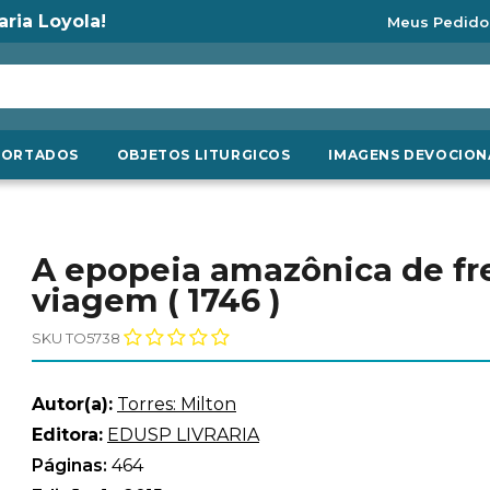
aria Loyola!
Meus Pedido
PORTADOS
OBJETOS LITURGICOS
IMAGENS DEVOCION
A epopeia amazônica de fre
viagem ( 1746 )
SKU TO5738
Autor(a):
Torres: Milton
Editora:
EDUSP LIVRARIA
Páginas:
464