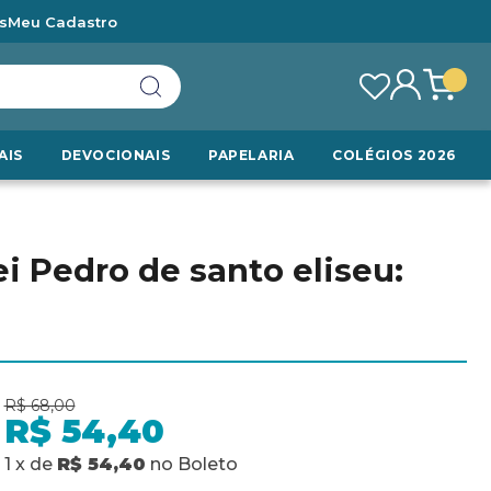
s
Meu Cadastro
AIS
DEVOCIONAIS
PAPELARIA
COLÉGIOS 2026
i Pedro de santo eliseu:
R$ 68,00
R$ 54,40
1
x
de
R$ 54,40
no
Boleto