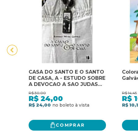
CASA DO SANTO E O SANTO
Color
DE CASA, A - ESTUDO SOBRE
Galvã
A DEVOCAO A SAO JUDAS
TAD - 1
R$
30,00
R$
14,45
R$
24,00
R$
1
R$ 24,00
R$ 10,1
COMPRAR