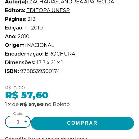
Autor(a):
ZACHARIAS, ANDREA APARECIDA
Editora:
EDITORA UNESP
Páginas:
212
Edição:
1 - 2010
Ano:
2010
Origem:
NACIONAL
Encadernação:
BROCHURA
Dimensões:
13.7 x 21 x 1
ISBN:
9788539300174
R$ 72,00
R$ 57,60
1
x
de
R$ 57,60
no
Boleto
Qtde.
-
+
Consulte frete e prazo de entrega