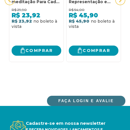
meditação Para Cada
Representação e
A
dia do ano - Letra
construção de
R
R$
29,90
R$
54,00
R
gigante - Paisagem -
identidade no
C
R$
23,92
R$
45,90
O Devocional mais
Apocalipse de João:
P
R$ 23,92
R$ 45,90
R
lido no mundo: Uma
representação e
meditação para cada
construção de
dia do ano - letra
identidade no
gigante - paisagem
Apocalipse de João
COMPRAR
COMPRAR
FAÇA LOGIN E AVALIE
Cadastre-se em nossa newsletter
E RECEBA NOVIDADES, LANÇAMENTOS E