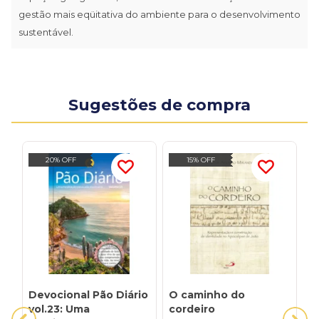
gestão mais eqüitativa do ambiente para o desenvolvimento
sustentável.
Sugestões de compra
20% OFF
15% OFF
Devocional Pão Diário
O caminho do
T
vol.23: Uma
cordeiro
I