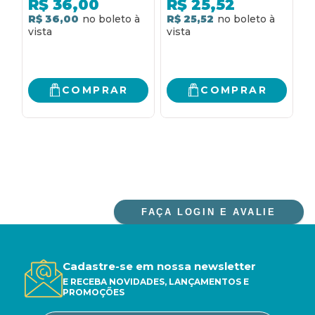
R$
36,00
R$
25,52
R$ 36,00
R$ 25,52
3
R
COMPRAR
COMPRAR
FAÇA LOGIN E AVALIE
Cadastre-se em nossa newsletter
E RECEBA NOVIDADES, LANÇAMENTOS E
PROMOÇÕES