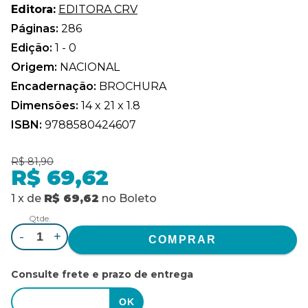
Editora:
EDITORA CRV
Páginas:
286
Edição:
1 - 0
Origem:
NACIONAL
Encadernação:
BROCHURA
Dimensões:
14 x 21 x 1.8
ISBN:
9788580424607
R$ 81,90
R$ 69,62
1
x
de
R$ 69,62
no
Boleto
Qtde.
-
+
Consulte frete e prazo de entrega