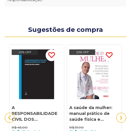
Sugestões de compra
20% OFF
20% OFF
A
A saúde da mulher:
D
RESPONSABILIDADE
manual prático de
B
CIVIL DOS
saúde física e
R
ESTABELECIMENTOS
emocional para todas
C
R$
45,00
R$
31,90
R
DE SAÚDE
as fases da vida
E