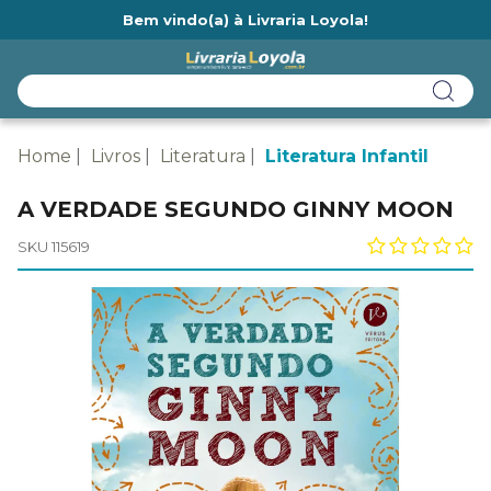
Bem vindo(a) à Livraria Loyola!
Ainda não tem cadastro na Livraria Loyola?
Home
Livros
Literatura
Literatura Infantil
A VERDADE SEGUNDO GINNY MOON
SKU 115619