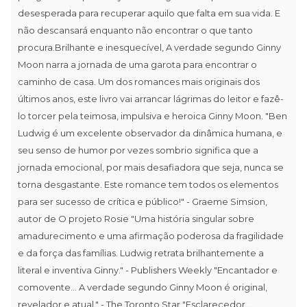
desesperada para recuperar aquilo que falta em sua vida. E
não descansará enquanto não encontrar o que tanto
procura.Brilhante e inesquecível, A verdade segundo Ginny
Moon narra a jornada de uma garota para encontrar o
caminho de casa. Um dos romances mais originais dos
últimos anos, este livro vai arrancar lágrimas do leitor e fazê-
lo torcer pela teimosa, impulsiva e heroica Ginny Moon. "Ben
Ludwig é um excelente observador da dinâmica humana, e
seu senso de humor por vezes sombrio significa que a
jornada emocional, por mais desafiadora que seja, nunca se
torna desgastante. Este romance tem todos os elementos
para ser sucesso de crítica e público!" - Graeme Simsion,
autor de O projeto Rosie "Uma história singular sobre
amadurecimento e uma afirmação poderosa da fragilidade
e da força das famílias. Ludwig retrata brilhantemente a
literal e inventiva Ginny." - Publishers Weekly "Encantador e
comovente... A verdade segundo Ginny Moon é original,
revelador e atual." - The Toronto Star "Esclarecedor...