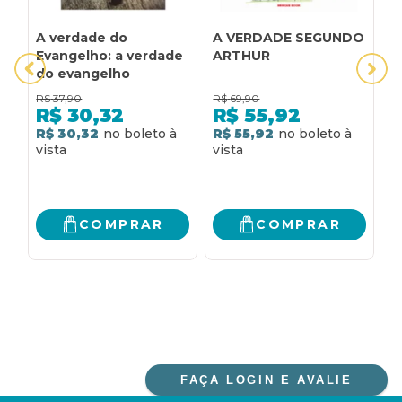
A verdade do
A VERDADE SEGUNDO
B
Evangelho: a verdade
ARTHUR
C
do evangelho
M
C
R$
37,90
R$
69,90
R
M
R$
30,32
R$
55,92
C
R$ 30,32
R$ 55,92
R
COMPRAR
COMPRAR
FAÇA LOGIN E AVALIE