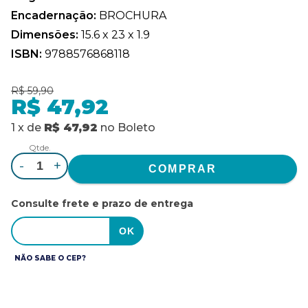
Encadernação:
BROCHURA
Dimensões:
15.6 x 23 x 1.9
ISBN:
9788576868118
R$ 59,90
R$ 47,92
1
x
de
R$ 47,92
no
Boleto
Qtde.
-
+
Consulte frete e prazo de entrega
NÃO SABE O CEP?