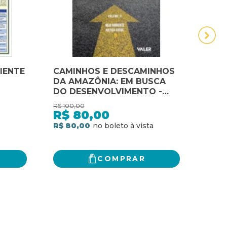
BIENTE
CAMINHOS E DESCAMINHOS
Bioé
DA AMAZÔNIA: EM BUSCA
meio
DO DESENVOLVIMENTO -
MEIO AMBIENTE E JUSTIÇA
R$
100,00
R$
28,
SOCIAL - VOL.02
R$
80,00
R$
R$ 80,00
R$ 2
COMPRAR