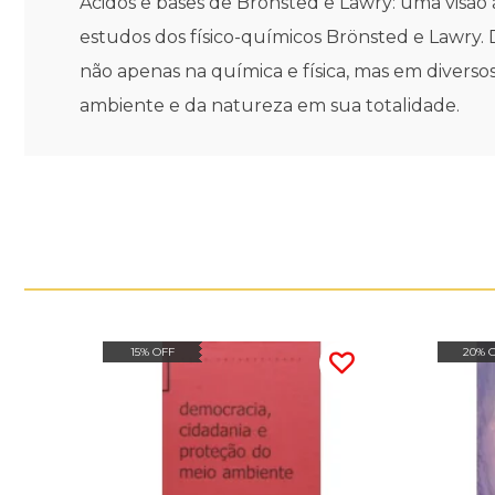
Ácidos e bases de Brönsted e Lawry: uma visão 
estudos dos físico-químicos Brönsted e Lawry. 
não apenas na química e física, mas em divers
ambiente e da natureza em sua totalidade.
15% OFF
20% 