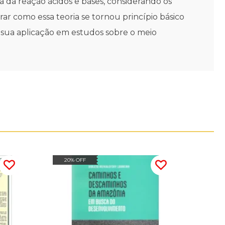
a da reação ácidos e bases, considerando os
r como essa teoria se tornou princípio básico
 sua aplicação em estudos sobre o meio
20% OFF
15