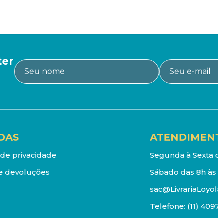
ter
DAS
ATENDIMEN
a de privacidade
Segunda à Sexta d
e devoluções
Sábado das 8h às 
sac@LivrariaLoyol
Telefone:
(11) 409