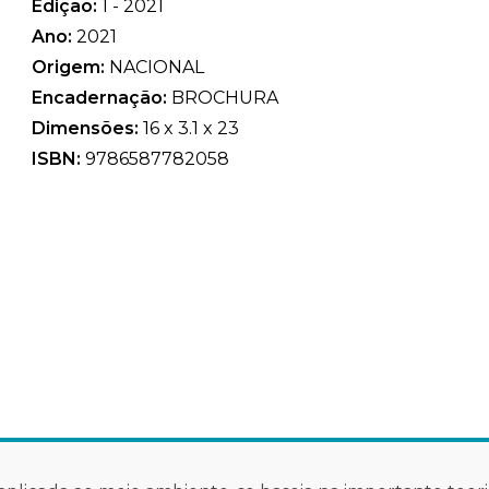
Edição:
1 - 2021
Ano:
2021
Origem:
NACIONAL
Encadernação:
BROCHURA
Dimensões:
16 x 3.1 x 23
ISBN:
9786587782058