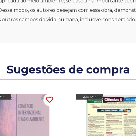
aplicada ao meio ambiente, se baseia na importante teori
Desse modo, os autores desejam com essa obra, demonstra
os outros campos da vida humana, inclusive considerando
Sugestões de compra
OFF
20% OFF