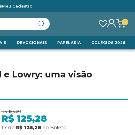
s
Meu Cadastro
AIS
DEVOCIONAIS
PAPELARIA
COLÉGIOS 2026
 e Lowry: uma visão
e
R$ 156,60
R$ 125,28
1
x
de
R$ 125,28
no
Boleto