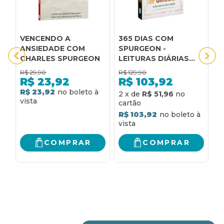
VENCENDO A
365 DIAS COM
A
ANSIEDADE COM
SPURGEON -
A
CHARLES SPURGEON
LEITURAS DIÁRIAS
S
POR CHARLES
C
R$
29,90
R$
129,90
R
SPURGEON:
R$
23,92
R$
103,92
REFLEXÕES DIÁRIAS
R$ 23,92
R
2
x
de
R$ 51,96
PARA VIVER NA
PRESENÇA DE DEUS
R$ 103,92
COMPRAR
COMPRAR