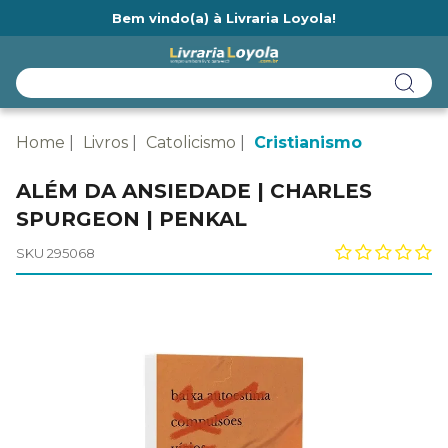
Bem vindo(a) à Livraria Loyola!
Ainda não tem cadastro na Livraria Loyola?
Home
Livros
Catolicismo
Cristianismo
ALÉM DA ANSIEDADE | CHARLES
SPURGEON | PENKAL
SKU 295068