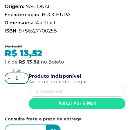
Origem:
NACIONAL
Encadernação:
BROCHURA
Dimensões:
14 x 21 x 1
ISBN:
9786527700258
R$ 16,90
R$ 13,52
1
x
de
R$ 13,52
no
Boleto
Qtde.
Produto Indisponível
-
+
Avise-me quando chegar
Consulte frete e prazo de entrega