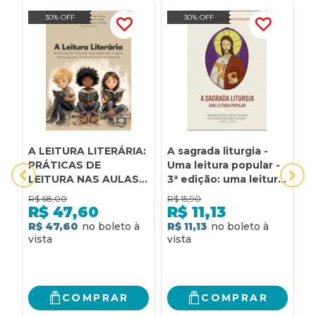
30% OFF
30% OFF
A LEITURA LITERÁRIA:
A sagrada liturgia -
A
PRÁTICAS DE
Uma leitura popular -
e
LEITURA NAS AULAS
3ª edição: uma leitura
l
DE LÍNGUA
popular
l
R$
68,00
R$
15,90
R
PORTUGUESA NO
F
R$
47,60
R$
11,13
ENSINO
d
R$ 47,60
R$ 11,13
R
FUNDAMENTAL
COMPRAR
COMPRAR