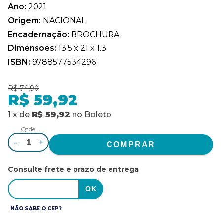
Ano:
2021
Origem:
NACIONAL
Encadernação:
BROCHURA
Dimensões:
13.5 x 21 x 1.3
ISBN:
9788577534296
R$ 74,90
R$ 59,92
1
x
de
R$ 59,92
no
Boleto
Qtde.
-
+
Consulte frete e prazo de entrega
NÃO SABE O CEP?