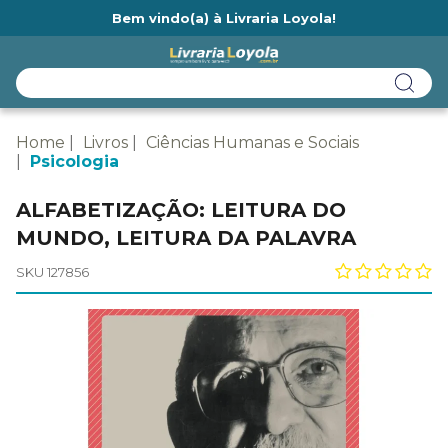
Bem vindo(a) à Livraria Loyola!
Ainda não tem cadastro na Livraria Loyola?
Home
Livros
Ciências Humanas e Sociais
Psicologia
ALFABETIZAÇÃO: LEITURA DO
MUNDO, LEITURA DA PALAVRA
SKU 127856