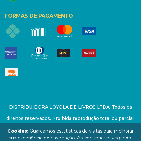
FORMAS DE PAGAMENTO
DISTRIBUIDORA LOYOLA DE LIVROS LTDA. Todos os
direitos reservados. Proibida reprodução total ou parcial.
Preços e estoque sujeito a alterações sem aviso prévio.
Cookies:
Guardamos estatísticas de visitas para melhorar
sua experiência de navegação. Ao continuar navegando,
67.946.814/0001-94 - LOJA - Rua Senador Feijó - São