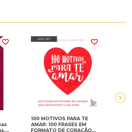
20% OFF
20
100 MOTIVOS PARA TE
ASS
sas
AMAR: 100 FRASES EM
SUA
s,
FORMATO DE CORAÇÃO
NÃO