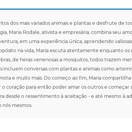
os dos mais variados animais e plantas e desfrute de t
a, Maria Rodale, ativista e empresária, combina seu am
ntura, em uma experiência única, aprendendo valiosas li
pósito na vida, Maria escuta atentamente enquanto os e
cobras, de heras venenosas a mosquitos, todos trazem m
as incluem conversas com plantas e animais como artemís
mota e muito mais. Do começo ao fim, Maria compartilh
ar o coração para então poder amar os outros e começar 
desde o ressentimento à aceitação - e até mesmo à adm
om nós mesmos.