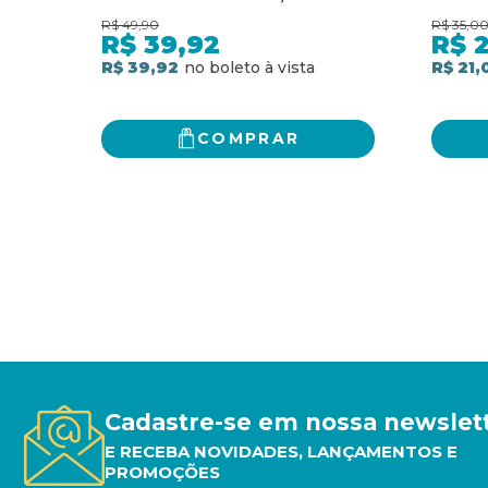
PROSPERIDADE
R$
49,90
R$
35,0
R$
39,92
R$
2
R$ 39,92
R$ 21,
COMPRAR
Cadastre-se em nossa newslet
E RECEBA NOVIDADES, LANÇAMENTOS E
PROMOÇÕES