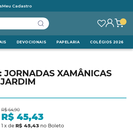
s
Meu Cadastro
AIS
DEVOCIONAIS
PAPELARIA
COLÉGIOS 2026
: JORNADAS XAMÂNICAS
 JARDIM
R$ 64,90
R$ 45,43
1
x
de
R$ 45,43
no
Boleto