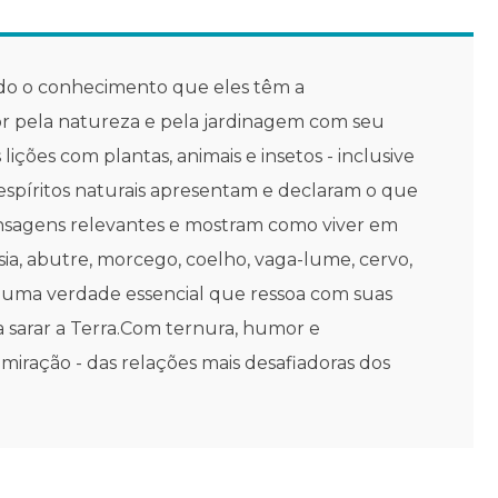
odo o conhecimento que eles têm a
or pela natureza e pela jardinagem com seu
ções com plantas, animais e insetos - inclusive
spíritos naturais apresentam e declaram o que
ensagens relevantes e mostram como viver em
ia, abutre, morcego, coelho, vaga-lume, cervo,
a uma verdade essencial que ressoa com suas
a sarar a Terra.Com ternura, humor e
iração - das relações mais desafiadoras dos