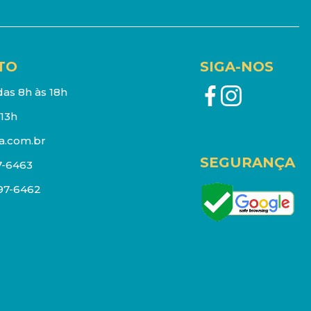
TO
SIGA-NOS
as 8h às 18h
13h
a.com.br
SEGURANÇA
7-6463
097-6462