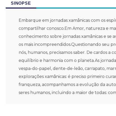
SINOPSE
Embarque em jornadas xamânicas com os espírit
compartilhar conosco.Em Amor, natureza e magi
conhecimento sobre jornadas xamânicas e se ave
os mais incompreendidos.Questionando seu pro
nós, humanos, precisamos saber. De cardos a 
equilíbrio e harmonia com o planeta.As jornad
vespa-do-papel, dente-de-leão, carrapato, mar
explorações xamânicas: é preciso primeiro cur
franqueza, acompanhamos a evolução da autora 
seres humanos, incluindo a maior de todas: c