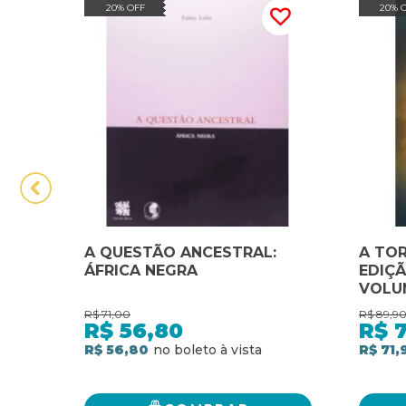
20% OFF
20% 
A QUESTÃO ANCESTRAL:
A TOR
ÁFRICA NEGRA
EDIÇÃ
VOLU
R$
71,00
R$
89,9
R$
56,80
R$
7
R$ 56,80
R$ 71,