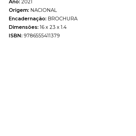
Ano:
2021
Origem:
NACIONAL
Encadernação:
BROCHURA
Dimensões:
16 x 23 x 1.4
ISBN:
9786555411379