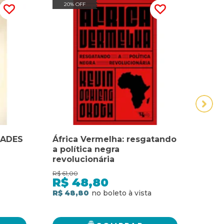
20% OFF
20
África Vermelha: resgatando
NAÇ
a política negra
DA 
revolucionária
EGÍ
CULT
R$
61,00
R$
160
NEG
R$
48,80
R$
R$ 48,80
2
x
d
R$ 1