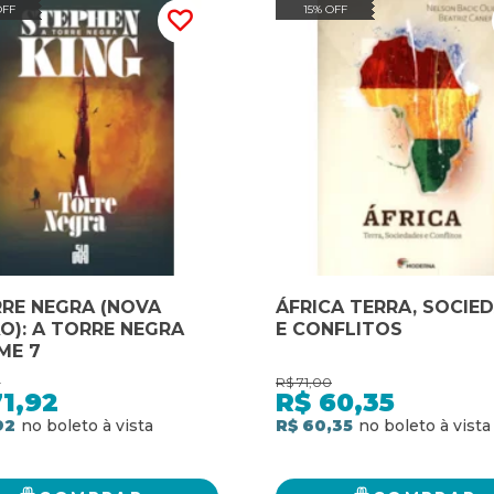
OFF
15% OFF
RE NEGRA (NOVA
ÁFRICA TERRA, SOCIEDADES
O): A TORRE NEGRA
E CONFLITOS
ME 7
0
R$
71,00
1,92
R$
60,35
92
R$ 60,35