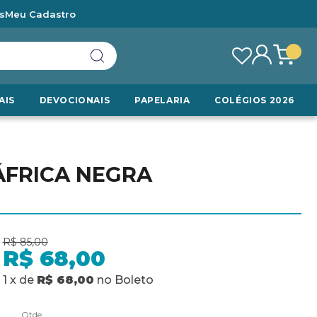
s
Meu Cadastro
AIS
DEVOCIONAIS
PAPELARIA
COLÉGIOS 2026
ÁFRICA NEGRA
R$ 85,00
R$ 68,00
1
x
de
R$ 68,00
no
Boleto
Qtde.