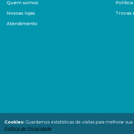
Quem somos
Polític
Nossas lojas
Trocas 
Atendimento
DISTRIBUIDORA LOYOLA DE LIVROS LTDA. Todos os direit
Cookies:
Guardamos estatísticas de visitas para melhorar su
67.946.814
Política de Privacidade
.