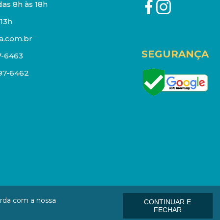
as 8h às 18h
13h
a.com.br
SEGURANÇA
7-6463
097-6462
eços e estoque sujeito a alterações sem aviso prévio.
orda com a nossa
CONTINUAR E
: 01006-000
FECHAR