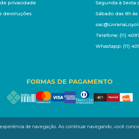
a de privacidade
Segunda à Sexta d
e devoluções
Sábado das 8h às 
sac@LivrariaLoyol
Telefone:
(11) 409
Whastapp:
(11) 4
FORMAS DE PAGAMENTO
os reservados. Proibida reprodução total ou parcial. Pr
a experiência de navegação. Ao continuar navegando, você conc
/0001-94 - LOJA - Rua Senador Feijó - São Paulo / SP - CEP