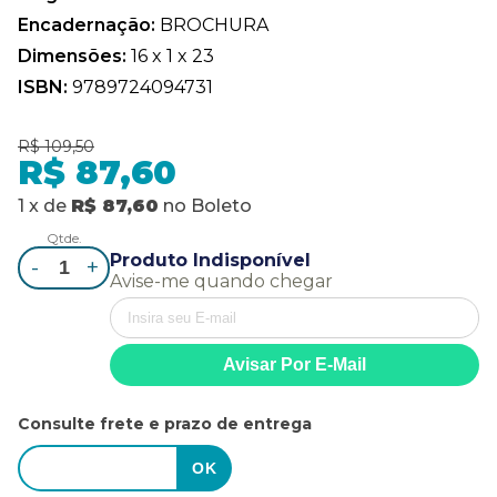
Encadernação:
BROCHURA
Dimensões:
16 x 1 x 23
ISBN:
9789724094731
R$ 109,50
R$ 87,60
1
x
de
R$ 87,60
no
Boleto
Qtde.
Produto Indisponível
-
+
Avise-me quando chegar
Consulte frete e prazo de entrega