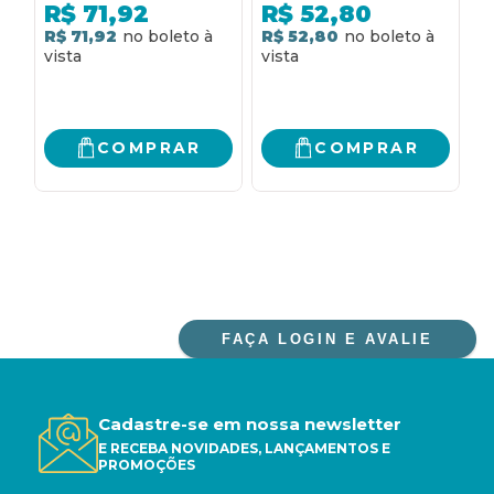
SOBRE A
BRASIL - VOL. II:
R$
71,92
R$
52,80
CONSTITUINTE E A
FORMAS DIRIGIDAS
R$ 71,92
R$ 52,80
R
CONSTITUIÇÃO DE
DE CONSTITUIÇÃO
1988
DO CAMPESINATO
COMPRAR
COMPRAR
FAÇA LOGIN E AVALIE
Cadastre-se em nossa newsletter
E RECEBA NOVIDADES, LANÇAMENTOS E
PROMOÇÕES