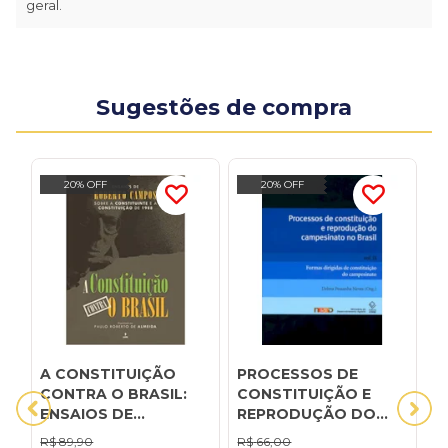
geral.
Sugestões de compra
20% OFF
20% OFF
A CONSTITUIÇÃO
PROCESSOS DE
A
CONTRA O BRASIL:
CONSTITUIÇÃO E
e
ENSAIOS DE
REPRODUÇÃO DO
C
ROBERTO CAMPOS
CAMPESINATO NO
b
R$
89,90
R$
66,00
R