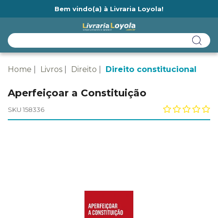
Bem vindo(a) à Livraria Loyola!
Ainda não tem cadastro na Livraria Loyola?
Home
Livros
Direito
Direito constitucional
Aperfeiçoar a Constituição
SKU 158336