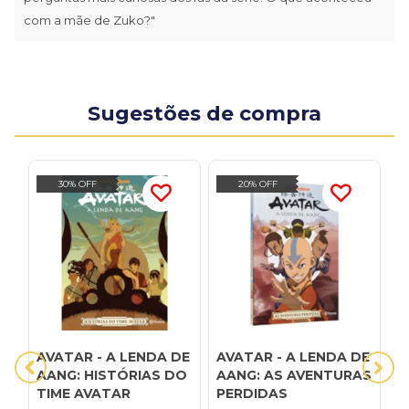
com a mãe de Zuko?"
Sugestões de compra
30% OFF
20% OFF
AVATAR - A LENDA DE
AVATAR - A LENDA DE
A
AANG: HISTÓRIAS DO
AANG: AS AVENTURAS
A
TIME AVATAR
PERDIDAS
D