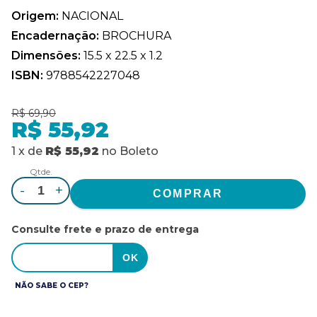
Origem:
NACIONAL
Encadernação:
BROCHURA
Dimensões:
15.5 x 22.5 x 1.2
ISBN:
9788542227048
R$ 69,90
R$ 55,92
1
x
de
R$ 55,92
no
Boleto
Qtde.
-
+
Consulte frete e prazo de entrega
NÃO SABE O CEP?