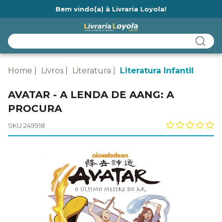
Bem vindo(a) à Livraria Loyola!
Ainda não tem cadastro na Livraria Loyola?
Home
Livros
Literatura
Literatura Infantil
AVATAR - A LENDA DE AANG: A
PROCURA
SKU 249918