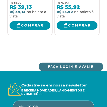
R$
55,90
R$
69,90
R
R$
39,13
R$
55,92
R$ 39,13
R$ 55,92
R
COMPRAR
COMPRAR
FAÇA LOGIN E AVALIE
Cadastre-se em nossa newsletter
E RECEBA NOVIDADES, LANÇAMENTOS E
PROMOÇÕES