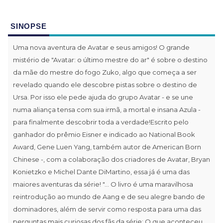
SINOPSE
Uma nova aventura de Avatar e seus amigos! O grande
mistério de "Avatar: o último mestre do ar" é sobre o destino
da mãe do mestre do fogo Zuko, algo que começa a ser
revelado quando ele descobre pistas sobre o destino de
Ursa. Por isso ele pede ajuda do grupo Avatar - e se une
numa aliança tensa com sua irmã, a mortal e insana Azula -
para finalmente descobrir toda a verdade!Escrito pelo
ganhador do prêmio Eisner e indicado ao National Book
Award, Gene Luen Yang, também autor de American Born
Chinese -, com a colaboração dos criadores de Avatar, Bryan
Konietzko e Michel Dante DiMartino, essa já é uma das
maiores aventuras da série! "... O livro é uma maravilhosa
reintrodução ao mundo de Aang e de seu alegre bando de
dominadores, além de servir como resposta para uma das
perguntas mais curiosas dos fãs da série: O que aconteceu