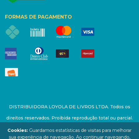
FORMAS DE PAGAMENTO
DISTRIBUIDORA LOYOLA DE LIVROS LTDA. Todos os
direitos reservados. Proibida reprodução total ou parcial.
Preços e estoque sujeito a alterações sem aviso prévio.
Cookies:
Guardamos estatísticas de visitas para melhorar
sua experiência de navegação. Ao continuar navegando,