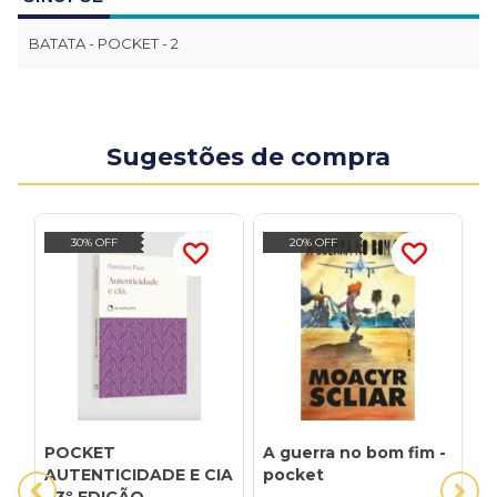
BATATA - POCKET - 2
Sugestões de compra
30% OFF
20% OFF
POCKET
A guerra no bom fim -
A
AUTENTICIDADE E CIA
pocket
S
- 3º EDIÇÃO -