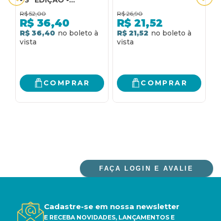
COLEÇÃO VIRTUDES:
R$
52,00
R$
26,90
R
POCKET VIRTUDES
R$
36,40
R$
21,52
R$ 36,40
R$ 21,52
R
COMPRAR
COMPRAR
FAÇA LOGIN E AVALIE
Cadastre-se em nossa newsletter
E RECEBA NOVIDADES, LANÇAMENTOS E