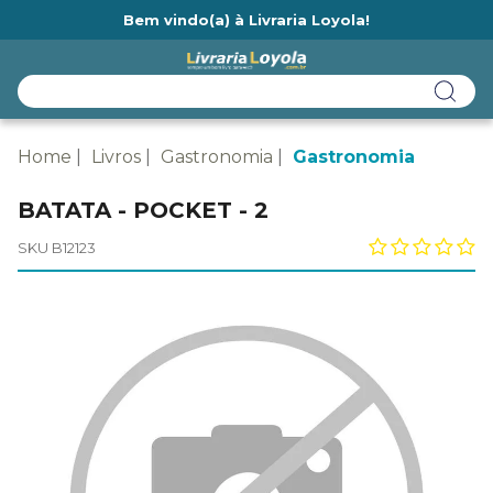
Bem vindo(a) à Livraria Loyola!
Ainda não tem cadastro na Livraria Loyola?
Home
Livros
Gastronomia
Gastronomia
BATATA - POCKET - 2
SKU B12123