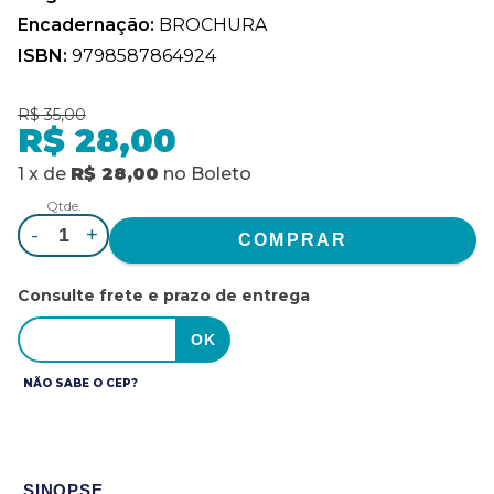
Encadernação:
BROCHURA
ISBN:
9798587864924
R$ 35,00
R$ 28,00
1
x
de
R$ 28,00
no
Boleto
Qtde.
-
+
Consulte frete e prazo de entrega
NÃO SABE O CEP?
SINOPSE