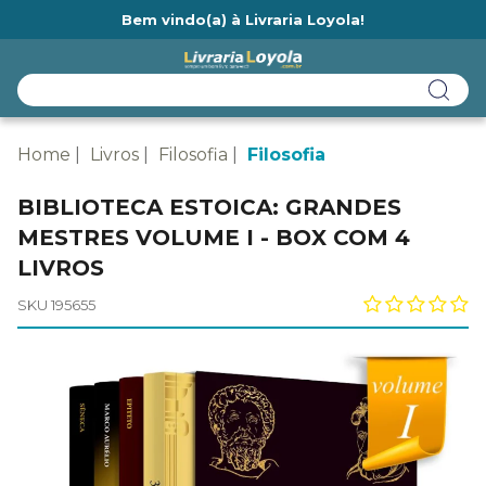
Bem vindo(a) à Livraria Loyola!
Ainda não tem cadastro na Livraria Loyola?
Home
Livros
Filosofia
Filosofia
BIBLIOTECA ESTOICA: GRANDES
MESTRES VOLUME I - BOX COM 4
LIVROS
SKU 195655