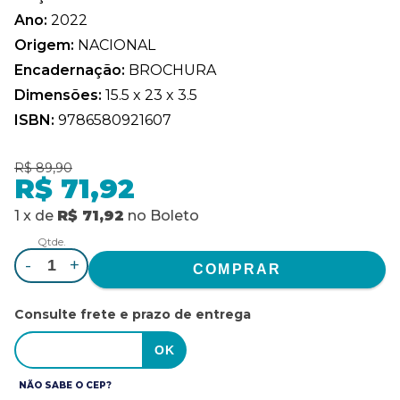
Ano:
2022
Origem:
NACIONAL
Encadernação:
BROCHURA
Dimensões:
15.5 x 23 x 3.5
ISBN:
9786580921607
R$ 89,90
R$ 71,92
1
x
de
R$ 71,92
no
Boleto
Qtde.
-
+
Consulte frete e prazo de entrega
NÃO SABE O CEP?