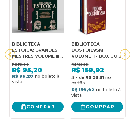
BIBLIOTECA
BIBLIOTECA
3
ESTOICA: GRANDES
DOSTOIÉVSKI
D
MESTRES VOLUME III -
VOLUME II - BOX COM
S
BOX COM 4 LIVROS
3 LIVROS - EDIÇÃO DE
b
R$
119,00
R$
199,90
R
LUXO
t
R$
95,20
R$
159,92
m
R$ 95,20
R
3
x
de
R$ 53,31
m
d
R$ 159,92
a
COMPRAR
COMPRAR