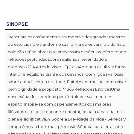
SINOPSE
Descubra os ensinamentos atemporais dos grandes mestres
do estoicismo e transforme sua forma de encarar a vida. Esta
coleção reúne obras que atravessam os séculos, oferecendo
reflexões profundas sobre resiliência, serenidade e
propósito.?? A Arte de Viver - EpitetoAprenda a cultivar força
interior e equilíbrio diante dos desafios. Com lições valiosas
sobre autodisciplina e virtude, Epiteto nos mostra como viver
com dignidade e propósito.?? 365 Reflexões EstoicasUma
dose diária de sabedoria para fortalecer sua mente e
espírito. Inspire-se com os pensamentos dos maiores
filósofos estoicos e encontre orientação para uma vida mais
plena e significativa.?? Sobre a Brevidade da Vida - SênecaO
tempo é nosso bem mais precioso. Sêneca nos alerta sobre
a importância de viver intensamente o presente, refletindo