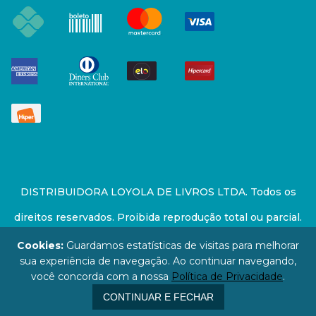
DISTRIBUIDORA LOYOLA DE LIVROS LTDA. Todos os
direitos reservados. Proibida reprodução total ou parcial.
Preços e estoque sujeito a alterações sem aviso prévio.
Cookies:
Guardamos estatísticas de visitas para melhorar
sua experiência de navegação. Ao continuar navegando,
67.946.814/0001-94 - LOJA - Rua Senador Feijó - São
você concorda com a nossa
Política de Privacidade
.
Paulo / SP - CEP: 01006-000
CONTINUAR E FECHAR