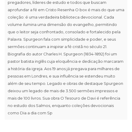
pregadores, líderes de estudo e todos que buscam
aprofundar a fé em Cristo Resenha O box é mais do que uma
coleção: é uma verdadeira biblioteca devocional. Cada
volume ilumina uma dimensão do evangelho, permitindo
que o leitor seja confrontado, consolado e fortalecido pela
Palavra. Spurgeon fala com simplicidade e poder, e seus
sermões continuam a inspirar a fé cristã no século 21.
Biografia do autor Charles H. Spurgeon (1834-1892) foi um
pastor batista inglês cuja eloquência e dedicação marcaram
a história da igreja. Aos 19 anos já pregava para milhares de
pessoas em Londres, e sua influência se estendeu muito
além de seu tempo. Legado e obras de destaque Spurgeon
deixou um legado de mais de 3.500 sermões impressos e
mais de 100 livros. Sua obra O Tesouro de Davi é referência
no estudo dos Salmos, enquanto coleções devocionais
como Dia a dia com Sp