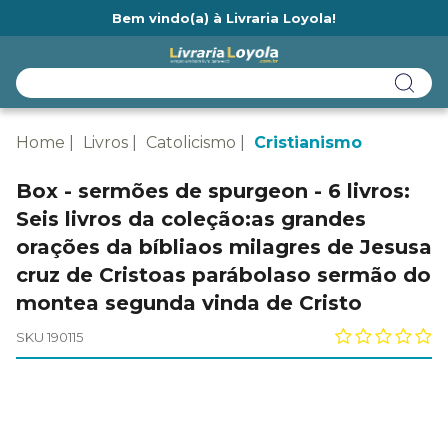
Bem vindo(a) à Livraria Loyola!
Ainda não tem cadastro na Livraria Loyola?
Home
Livros
Catolicismo
Cristianismo
Box - sermões de spurgeon - 6 livros:
Seis livros da coleção:as grandes
orações da bíbliaos milagres de Jesusa
cruz de Cristoas parábolaso sermão do
montea segunda vinda de Cristo
SKU 190115