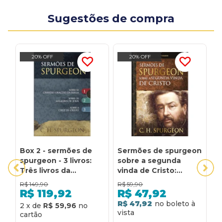
Sugestões de compra
20% OFF
20% OFF
Box 2 - sermões de
Sermões de spurgeon
S
spurgeon - 3 livros:
sobre a segunda
S
Três livros da
vinda de Cristo:
B
coleção:parábolassermão
Estudos sobre a
p
R$
149,90
R$
59,90
R
do montea segunda
missão de Cristo
p
R$
119,92
R$
47,92
vinda de Cristo
R$ 47,92
2
x
de
R$ 59,96
2