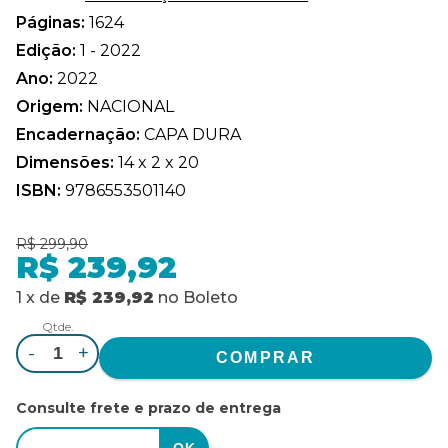
Páginas:
1624
Edição:
1 - 2022
Ano:
2022
Origem:
NACIONAL
Encadernação:
CAPA DURA
Dimensões:
14 x 2 x 20
ISBN:
9786553501140
R$ 299,90
R$ 239,92
1
x
de
R$ 239,92
no
Boleto
Qtde.
-
+
Consulte frete e prazo de entrega